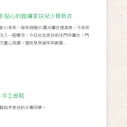
卷 貼心封館讓家扶兒少買新衣
達10多年，每年捐贈80萬元購衣提貨券，今年依
注入一股暖流，今日台北家扶前往門市購衣，門
盡心挑選，提前享受過年年節喜...
x 手工皮鞋
鞋給予家扶的大專同學。