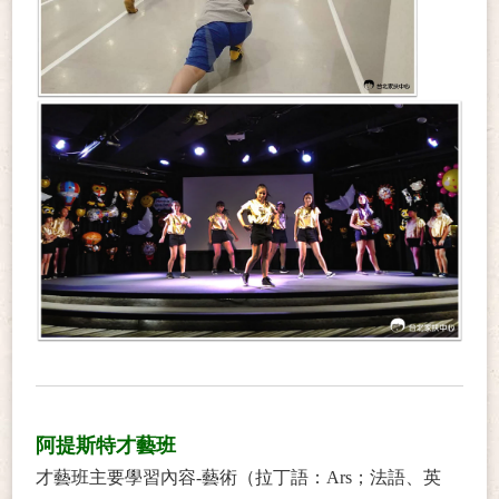
阿提斯特才藝班
才藝班主要學習內容-藝術（拉丁語：Ars；法語、英