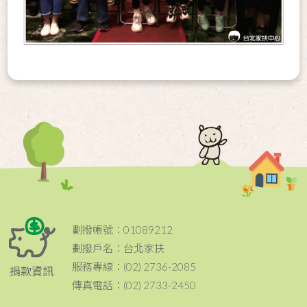
劃撥帳號：01089212
劃撥戶名：台北家扶
服務專線：(02) 2736-2085
捐款資訊
傳真電話：(02) 2733-2450