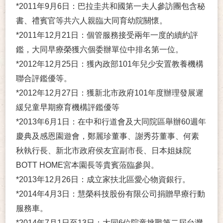
*2011年9月6日：巴拉圭共和國第一夫人參訪團包含秘
書、禮賓官等共六人親臨大同育幼院關懷。
*2011年12月21日：個管服務接受兩年一度的續約評
鑑，大同早療榮獲六個委辦單位中排名第一位。
*2012年12月25日：獲內政部101年兒少安置教養機構
聯合評鑑優等。
*2012年12月27日：獲新北市政府101年度辦理發展遲
緩兒童早期療育機構評鑑優等
*2013年6月1日：在中和行道會及大同院區舉辦60週年
慶典及感恩園遊會，鄭麗珍董事、謝秀芬董事、何素
秋執行長、新北市政府侯友宜副市長、日本姐妹院
BOTT HOME宮本園長等貴賓蒞臨參與。
*2013年12月26日：成立家扶北區愛心物資銀行。
*2014年4月3日：慧榮科技股份有限公司捐贈早療行動
服務車。
*2014年7月1日至13日：大同6位院童挑戰第二屆台灣