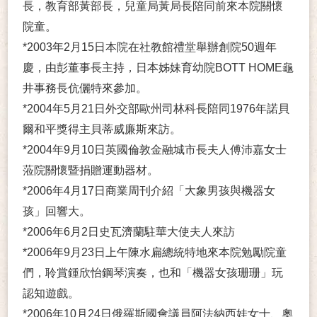
長，教育部黃部長，兒童局黃局長陪同前來本院關懷
院童。
*2003年2月15日本院在社教館禮堂舉辦創院50週年
慶，由彭董事長主持，日本姊妹育幼院BOTT HOME龜
井事務長伉儷特來參加。
*2004年5月21日外交部歐州司林科長陪同1976年諾貝
爾和平獎得主貝蒂威廉斯來訪。
*2004年9月10日英國倫敦金融城市長夫人傅沛嘉女士
蒞院關懷暨捐贈運動器材。
*2006年4月17日商業周刊介紹「大象男孩與機器女
孩」回響大。
*2006年6月2日史瓦濟蘭駐華大使夫人來訪
*2006年9月23日上午陳水扁總統特地來本院勉勵院童
們，聆賞鍾欣怡鋼琴演奏，也和「機器女孩珊珊」玩
認知遊戲。
*2006年10月24日俄羅斯國會議員阿法納西娃女士、奧