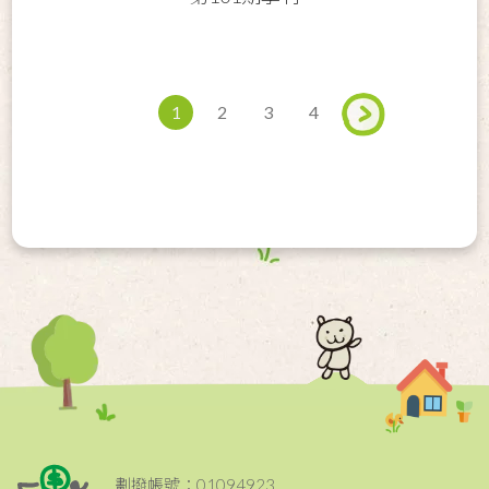
1
2
3
4
劃撥帳號：01094923