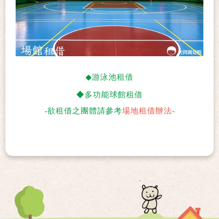
◆
游泳池租借
◆多功能球館租借
-
欲租借之團體請參考
場地租借辦法
-