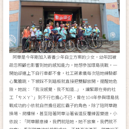
阿華是今年剛加入寄養少年自立方案的少女，幼年因被
疏忽照顧也影響到她的感知能力，她想參加環島挑戰，一
開始卻連上下自行車都不會，社工蔣素儀每次陪她練騎都
心驚膽跳，下坡踩不到踏板就直接把雙腳放開，提醒她危
險，她說：「我沒感覺、我不知道…」，讓緊跟在旁的社
工「ㄘㄨㄚˋ」到不行也擔心不已，曾在104年參與環島挑
戰成功的小依就自然擔任起扛霸子的角色，除了陪阿華跑
操場、爬樓梯，甚至陪著阿華沿著省道反覆練習變速，小
依說：「阿華願意練，我們就陪她，她不放棄，我們就不