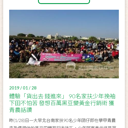
2019 / 01 / 28
體驗「貨出去 錢進來」 90名家扶少年挽袖
下田不怕苦 發想百萬黑豆變黃金行銷術 獲
青農話讚
昨(1/28)日一大早北台南家扶90名少年囝仔即在學甲青農
李盈儒提供的黑豆田學習採收技巧，少年阿寛表示這是第