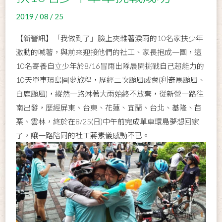
2019 / 08 / 25
【新營訊】「我做到了」臉上夾雜著淚雨的10名家扶少年
激動的喊著，與前來迎接他們的社工、家長抱成一團，這
10名寄養自立少年於8/16冒雨出隊展開挑戰自己超能力的
10天單車環島圓夢旅程，歷經二次颱風威脅(利奇馬颱風、
白鹿颱風)，縱然一路淋著大雨始終不放棄，從新營一路往
南出發，歷經屏東、台東、花蓮、宜蘭、台北、基隆、苗
栗、雲林，終於在8/25(日)中午前完成單車環島夢想回家
了，讓一路陪同的社工蔣素儀感動不已。