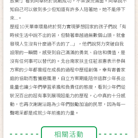
放棄!」看到阿華終於挑戰成功，不禁淚流滿面。阿華說不
知自己可以做到多少但知道有許多人陪著她，她不能停下
來…。
歷經10天單車環島終於努力實現夢想回家的孩子們說「有
時候生活中說不出的苦，但騎著車越過無數個山頭，就會
發現人生沒有什麼過不去的了…」，他們說努力突破自我
設限的一瞬間，感受到自己滿滿的勇氣、自信和價值，是
沒有任何事可以替代的。北台南家扶主任莊淑惠表示參與
方案的少年都曾經在成長的過程中歷經創傷，幸有寄養家
庭的協助而暫獲避風港，自立方案期能陪伴這群少年長出
能量也讓少年們學習承擔和負責任的態度，看到少年們從
狀況百出的超有事到展現超能力的歷程，心中真的十分感
動，也再次謝謝沿路為少年們鼓勵加油的民眾，因為每一
聲喝采都是成就少年前進的力量。
相關活動