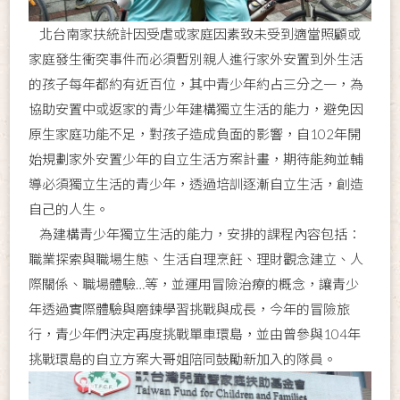
北台南家扶統計因受虐或家庭因素致未受到適當照顧或
家庭發生衝突事件而必須暫別親人進行家外安置到外生活
的孩子每年都約有近百位，其中青少年約占三分之一，為
協助安置中或返家的青少年建構獨立生活的能力，避免因
原生家庭功能不足，對孩子造成負面的影響，自102年開
始規劃家外安置少年的自立生活方案計畫，期待能夠並輔
導必須獨立生活的青少年，透過培訓逐漸自立生活，創造
自己的人生。
為建構青少年獨立生活的能力，安排的課程內容包括：
職業探索與職場生態、生活自理烹飪、理財觀念建立、人
際關係、職場體驗…等，並運用冒險治療的概念，讓青少
年透過實際體驗與磨鍊學習挑戰與成長，今年的冒險旅
行，青少年們決定再度挑戰單車環島，並由曾參與104年
挑戰環島的自立方案大哥姐陪同鼓勵新加入的隊員。