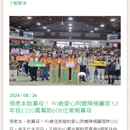
了解更多
2024 / 08 / 26
領老本助寡母！ 90歲愛心阿嬤陳楊麗蓉 53
年捐1320萬幫助608位單親寡母
領老本，助寡母！90歲住新營的愛心阿嬤陳楊麗蓉昨(26)
日，先生亡夫忌日，又捐出60萬元幫助雲嘉南4個家扶中