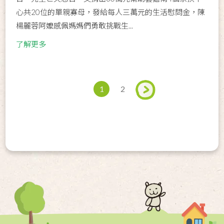
心共20位的單親寡母，發給每人三萬元的生活慰問金，陳
楊麗蓉阿嬤感佩媽媽們勇敢挑戰生...
了解更多
1
2