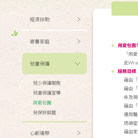
經濟扶助
寄養家庭
用愛包圍
「用愛
此Wr
兒童保護
服務目標
藉由「
兒少保護服務
藉由「
兒童保護宣導
係及親
用愛包圍
藉由「
兒保好鄰居
運用醫
透過密
藉由家
心創復原