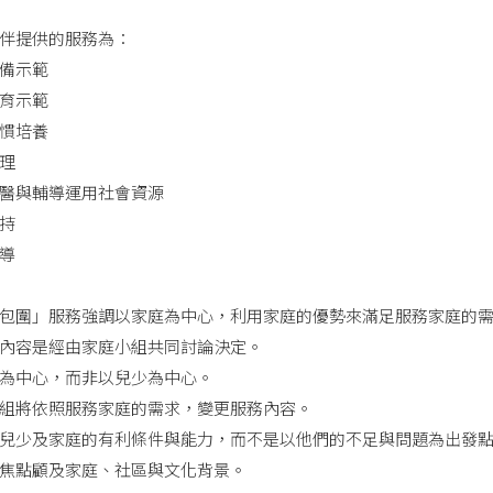
伴提供的服務為：
備示範
育示範
慣培養
理
醫與輔導運用社會資源
持
導
包圍」服務強調以家庭為中心，利用家庭的優勢來滿足服務家庭的
內容是經由家庭小組共同討論決定。
為中心，而非以兒少為中心。
組將依照服務家庭的需求，變更服務內容。
兒少及家庭的有利條件與能力，而不是以他們的不足與問題為出發
焦點顧及家庭、社區與文化背景。