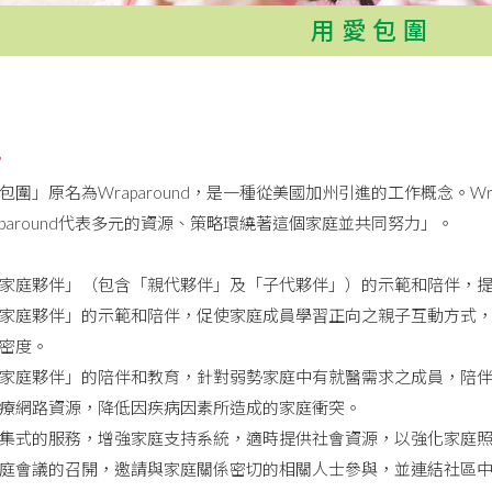
用愛包圍
?
包圍」原名為Wraparound，是一種從美國加州引進的工作概念。Wr
aparound代表多元的資源、策略環繞著這個家庭並共同努力」。
家庭夥伴」（包含「親代夥伴」及「子代夥伴」）的示範和陪伴，
家庭夥伴」的示範和陪伴，促使家庭成員學習正向之親子互動方式
密度。
家庭夥伴」的陪伴和教育，針對弱勢家庭中有就醫需求之成員，陪
療網路資源，降低因疾病因素所造成的家庭衝突。
集式的服務，增強家庭支持系統，適時提供社會資源，以強化家庭
庭會議的召開，邀請與家庭關係密切的相關人士參與，並連結社區