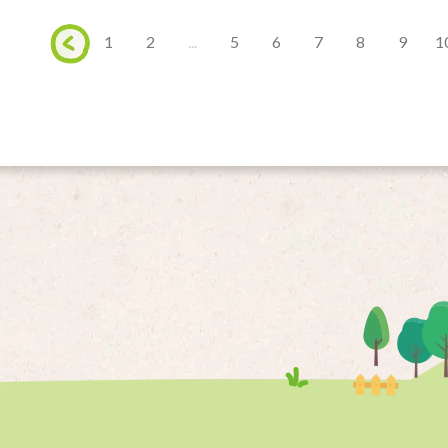
1
2
...
5
6
7
8
9
1