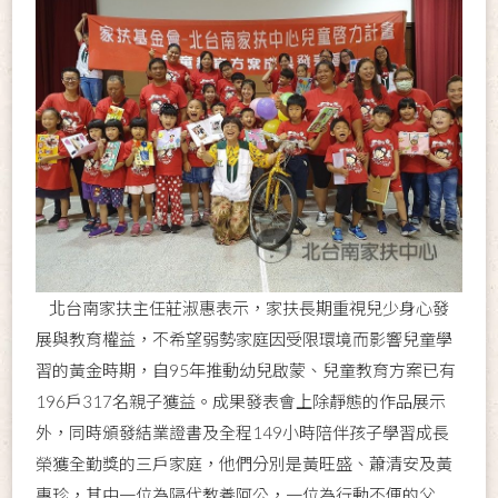
北台南家扶主任莊淑惠表示，家扶長期重視兒少身心發
展與教育權益，不希望弱勢家庭因受限環境而影響兒童學
習的黃金時期，自95年推動幼兒啟蒙、兒童教育方案已有
196戶317名親子獲益。成果發表會上除靜態的作品展示
外，同時頒發結業證書及全程149小時陪伴孩子學習成長
榮獲全勤獎的三戶家庭，他們分別是黃旺盛、蕭清安及黃
惠珍，其中一位為隔代教養阿公，一位為行動不便的父