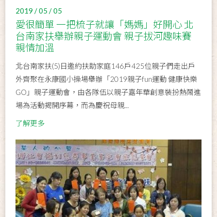
2019 / 05 / 05
愛很簡單 一把梳子就讓「媽媽」好開心 北
台南家扶舉辦親子運動會 親子拔河趣味賽
親情加溫
北台南家扶(5)日邀約扶助家庭146戶425位親子們走出戶
外齊聚在永康國小操場舉辦「2019親子fun運動 健康快樂
GO」親子運動會，由各隊伍以親子嘉年華創意裝扮熱鬧進
場為活動揭開序幕，而為慶祝母親...
了解更多