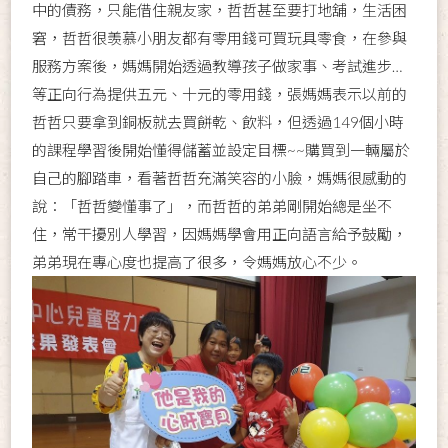
中的債務，只能借住親友家，哲哲甚至要打地舖，生活困
窘，哲哲很羡慕小朋友都有零用錢可買玩具零食，在參與
服務方案後，媽媽開始透過教導孩子做家事、考試進步…
等正向行為提供五元、十元的零用錢，張媽媽表示以前的
哲哲只要拿到銅板就去買餅乾、飲料，但透過149個小時
的課程學習後開始懂得儲蓄並設定目標~~購買到一輛屬於
自己的腳踏車，看著哲哲充滿笑容的小臉，媽媽很感動的
說：「哲哲變懂事了」，而哲哲的弟弟剛開始總是坐不
住，常干擾別人學習，因媽媽學會用正向語言給予鼓勵，
弟弟現在專心度也提高了很多，令媽媽放心不少。