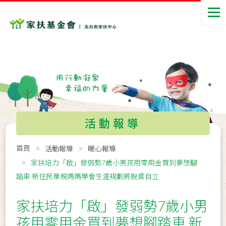
活動報導
首頁
活動報導
暖心報導
家扶培力「啟」發弱勢7歲小男孩用零用金買到夢想腳
踏車 新住民單親媽媽學會生涯規劃將脫貧自立
家扶培力「啟」發弱勢7歲小男
孩用零用金買到夢想腳踏車 新