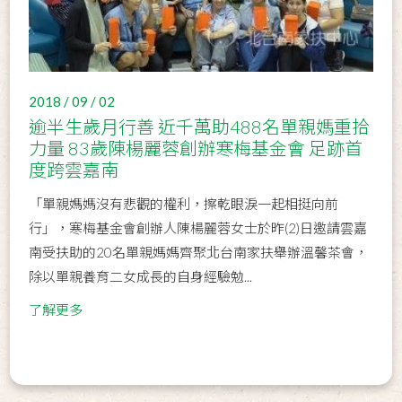
2018 / 09 / 02
逾半生歲月行善 近千萬助488名單親媽重拾
力量 83歲陳楊麗蓉創辦寒梅基金會 足跡首
度跨雲嘉南
「單親媽媽沒有悲觀的權利，擦乾眼淚一起相挺向前
行」，寒梅基金會創辦人陳楊麗蓉女士於昨(2)日邀請雲嘉
南受扶助的20名單親媽媽齊聚北台南家扶舉辦溫馨茶會，
除以單親養育二女成長的自身經驗勉...
了解更多