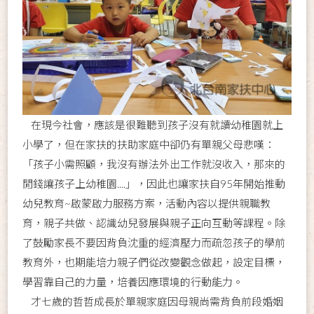
在現今社會，應該是很難聽到孩子沒有就讀幼稚園就上
小學了，但在家扶的扶助家庭中卻仍有單親父母悲嘆：
「孩子小需照顧，我沒有辦法外出工作就沒收入，那來的
閒錢讓孩子上幼稚園....」，因此也讓家扶自95年開始推動
幼兒教育~啟蒙啟力服務方案，活動內容以提供親職教
育，親子共做、認識幼兒發展與親子正向互動等課程。除
了鼓勵家長不要因背負沈重的經濟壓力而疏忽孩子的學前
教育外，也期能培力親子們從改變觀念做起，設定目標，
學習靠自己的力量，培養因應環境的行動能力。
才七歲的哲哲成長於單親家庭因母親尚需背負前段婚姻