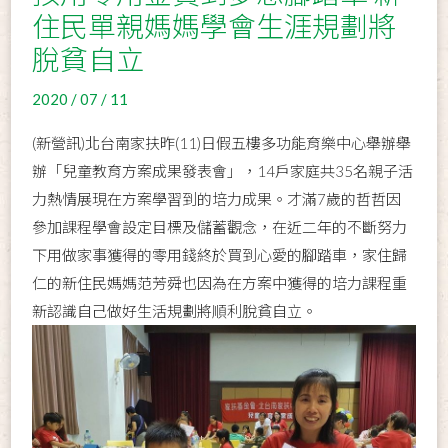
住民單親媽媽學會生涯規劃將
脫貧自立
2020 / 07 / 11
(新營訊)北台南家扶昨(11)日假五樓多功能育樂中心舉辦舉
辦「兒童教育方案成果發表會」，14戶家庭共35名親子活
力熱情展現在方案學習到的培力成果。才滿7歲的哲哲因
參加課程學會設定目標及儲蓄觀念，在近二年的不斷努力
下用做家事獲得的零用錢終於買到心愛的腳踏車，家住歸
仁的新住民媽媽范芳舜也因為在方案中獲得的培力課程重
新認識自己做好生活規劃將順利脫貧自立。