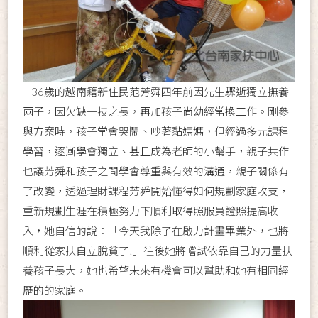
36歲的越南籍新住民范芳舜四年前因先生驟逝獨立撫養
兩子，因欠缺一技之長，再加孩子尚幼經常換工作。剛參
與方案時，孩子常會哭鬧、吵著黏媽媽，但經過多元課程
學習，逐漸學會獨立、甚且成為老師的小幫手，親子共作
也讓芳舜和孩子之間學會尊重與有效的溝通，親子關係有
了改變，透過理財課程芳舜開始懂得如何規劃家庭收支，
重新規劃生涯在積極努力下順利取得照服員證照提高收
入，她自信的說：「今天我除了在啟力計畫畢業外，也將
順利從家扶自立脫貧了!」往後她將嚐試依靠自己的力量扶
養孩子長大，她也希望未來有機會可以幫助和她有相同經
歷的的家庭。