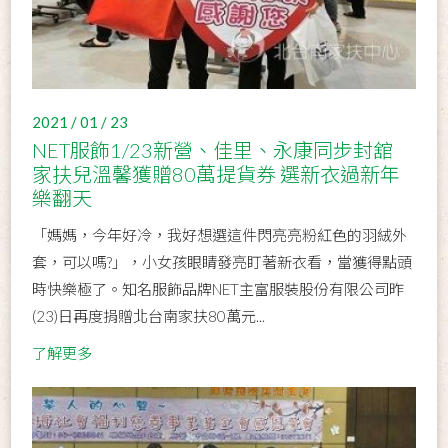
2021 / 01 / 23
NET服飾1/23新營、佳里、永康同步封舘
家扶兒溫馨獲贈80萬提貨券 選新衣過新年
樂翻天
「媽媽，今年好冷，我好想選這件閃亮亮粉紅色的羽絨外
套，可以嗎?」，小女孩眼睛發亮盯著新衣看，當獲得點頭
時快樂極了。知名服飾品牌NET主富服裝股份有限公司昨
(23)日再度捐贈北台南家扶80萬元...
了解更多