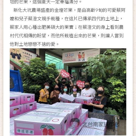
培的芒果，這個夏天一定幸福滿分。
新化大坑農場盛產的金煌芒果，是由高齡9旬的可愛蔡阿
嬤和兒子蔡澄文親手栽種，在這片已傳承四代的土地上，
蔡家人用心種出肥美碩大的果實；在蔡澄文的身上看到農
村代代相傳的盼望，而他所栽植出來的芒果，則讓人嘗到
他對土地戀戀不捨的愛。