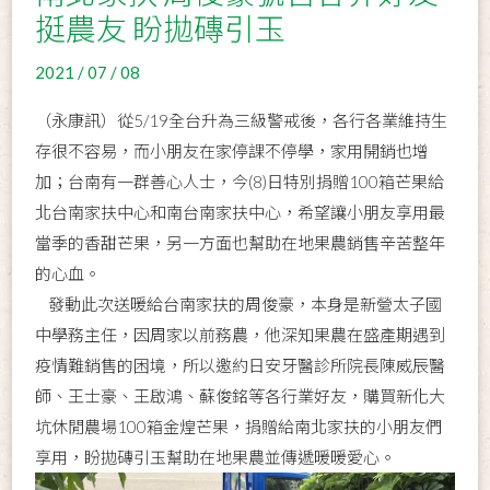
挺農友 盼拋磚引玉
2021 / 07 / 08
（永康訊）從5/19全台升為三級警戒後，各行各業維持生
存很不容易，而小朋友在家停課不停學，家用開銷也增
加；台南有一群善心人士，今(8)日特別捐贈100箱芒果給
北台南家扶中心和南台南家扶中心，希望讓小朋友享用最
當季的香甜芒果，另一方面也幫助在地果農銷售辛苦整年
的心血。
發動此次送暖給台南家扶的周俊豪，本身是新營太子國
中學務主任，因周家以前務農，他深知果農在盛產期遇到
疫情難銷售的困境，所以邀約日安牙醫診所院長陳威辰醫
師、王士豪、王啟鴻、蘇俊銘等各行業好友，購買新化大
坑休閒農場100箱金煌芒果，捐贈給南北家扶的小朋友們
享用，盼拋磚引玉幫助在地果農並傳遞暖暖愛心。