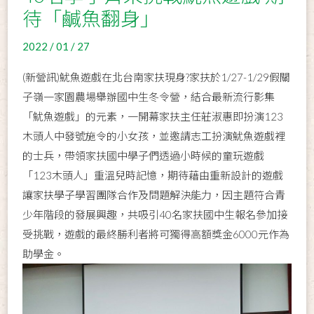
待「鹹魚翻身」
2022 / 01 / 27
(新營訊)魷魚遊戲在北台南家扶現身?家扶於1/27-1/29假關
子嶺一家園農場舉辦國中生冬令營，結合最新流行影集
「魷魚遊戲」的元素，一開幕家扶主任莊淑惠即扮演123
木頭人中發號施令的小女孩，並邀請志工扮演魷魚遊戲裡
的士兵，帶領家扶國中學子們透過小時候的童玩遊戲
「123木頭人」重溫兒時記憶，期待藉由重新設計的遊戲
讓家扶學子學習團隊合作及問題解決能力，因主題符合青
少年階段的發展興趣，共吸引40名家扶國中生報名參加接
受挑戰，遊戲的最終勝利者將可獨得高額獎金6000元作為
助學金。