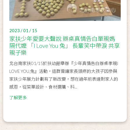
2023 / 01 / 15
家扶少年愛要大聲說 辧桌真情告白單親媽
隔代嬤 「I Love You 兔」 長輩笑中帶淚 共享
親子樂
北台南家扶01/15於扶幼館舉辦『少年真情告白辦桌孝親I
LOVE YOU,兔』活動，這群曾讓家長頭疼的大孩子因參與
家扶少年展力計劃有了新改變，想在過年前表達對家人的
感恩，從菜單設計、食材選購、料...
了解更多