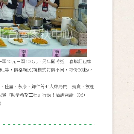
顆40元三顆100元，另年關將近，春聯紅包家
等，價格親民(視樣式訂價不同，每份30起)，
甲、佳里、永康、歸仁等七大郵局門口義賣，歡迎
貧『助學希望工程』行動！洽詢電話（06）
)