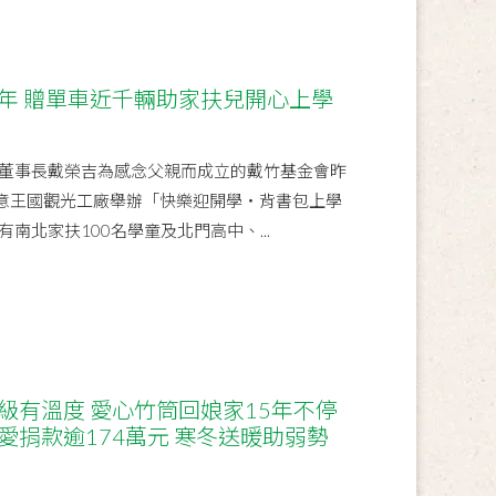
1年 贈單車近千輛助家扶兒開心上學
董事長戴榮吉為感念父親而成立的戴竹基金會昨
布創意王國觀光工廠舉辦「快樂迎開學‧背書包上學
南北家扶100名學童及北門高中、...
級有溫度 愛心竹筒回娘家15年不停
愛捐款逾174萬元 寒冬送暖助弱勢