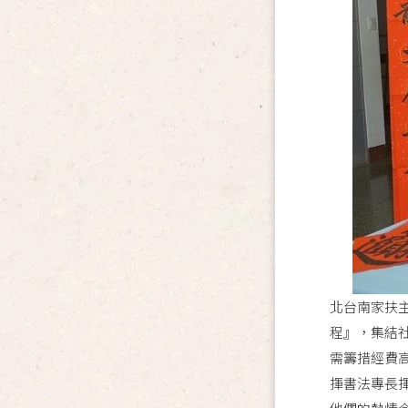
北台南家扶
程』，集結
需籌措經費
揮書法專長揮