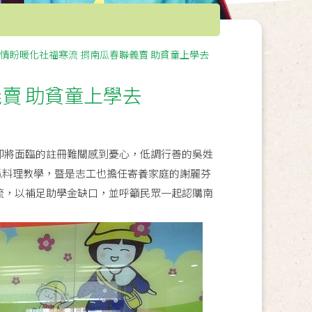
情盼暖化社福寒流 捐南瓜春聯義賣 助貧童上學去
賣 助貧童上學去
即將面臨的註冊難關感到憂心，低調行善的吳姓
瓜料理教學，暨是志工也擔任寄養家庭的謝麗芬
流，以補足助學金缺口，並呼籲民眾一起認購南