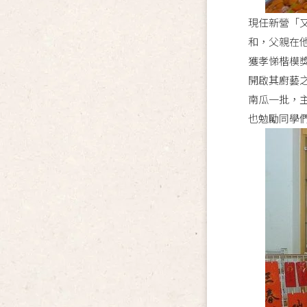
現任新營「
和，父親在
獲孝悌楷模
開啟其廚藝
南瓜一批，
也勉勵同學