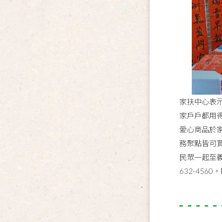
家扶中心表
家戶戶都用
愛心商品於
務聚點皆可
民眾一起至
632-456