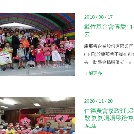
2018 / 08 / 17
戴竹基金會傳愛1
去
康那香企業股份有限公司
(18日)於康那香不織
去」助學金捐贈儀式，計有
了解更多
2020 / 11 / 20
仁德農會家政班 超
歇 婆婆媽媽零錢傳
家庭