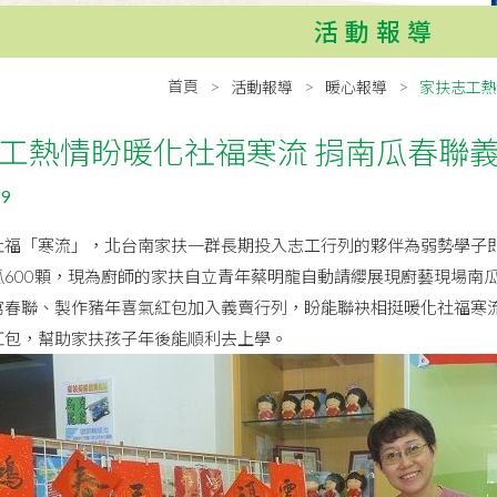
活動報導
首頁
活動報導
暖心報導
家扶志工熱
工熱情盼暖化社福寒流 捐南瓜春聯義
19
社福「寒流」，北台南家扶一群長期投入志工行列的夥伴為弱勢學子
瓜600顆，現為廚師的家扶自立青年蔡明龍自動請纓展現廚藝現場南
寫春聯、製作豬年喜氣紅包加入義賣行列，盼能聯袂相挺暖化社福寒
紅包，幫助家扶孩子年後能順利去上學。