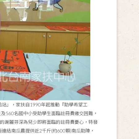
站」，家扶自1990年起推動『助學希望工
及560名國中小受助學生面臨註冊費繳交困難，
列的謝麗芬深為兒少即將面臨的註冊費憂心，特發
結南瓜農提供近2千斤(約600顆)南瓜助陣，