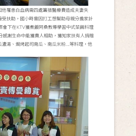
因他罹患白血病需四處籌措醫療費造成夫妻失
接受扶助，國小時曾因打工想幫助母親分擔家計
際會下在KTV獲煮飯阿桑教導學習中式菜餚料理
分感謝生命中能獲貴人相助，獲知家扶有人捐贈
濃湯、焗烤起司南瓜、南瓜米粉….等料理，他