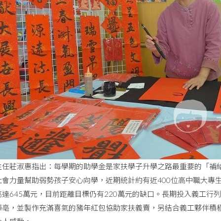
主任莊淑惠指出：每學期的助學金是家扶學子升學之路最重要的「補給
社會力量幫助弱勢孩子安心向學，近期統計約有近400位高中職大專生
高達645萬元，目前距離目標仍有220萬元的缺口。長期投入義工行
亳，並製作充滿喜氣的豬年紅包協助家扶義賣，另結合義工夥伴積極連