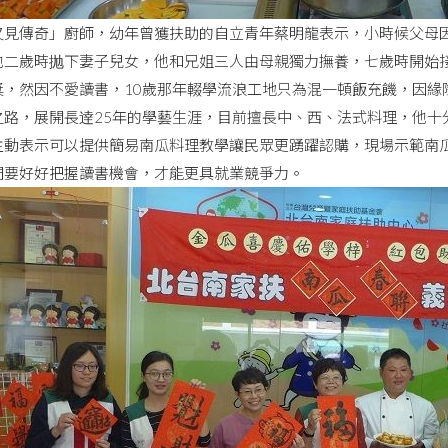
又見傳奇」廚師，幼年曾獲扶助的自立青年蔡明龍表示，小時候父母
他二歲時抛下妻子兒女，他和兄姐三人由母親獨力撫養，七歲時開始
獎，然因不愛讀書，10歲那年輟學流浪工地只為混一頓飯充饑，因緣
之路，展開長逹25年的學藝生涯，目前擅長中、西、法式料理，他十
主動表示可以提供簡易南瓜料理教學讓民眾更踴躍認購，現場示範南瓜
們要好好把握讀書機會，才能更具就業競爭力。