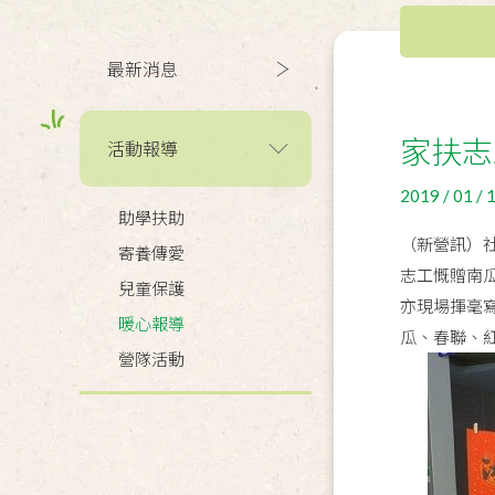
最新消息
家扶志
活動報導
2019 / 01 / 
助學扶助
（新營訊）
寄養傳愛
志工慨贈南
兒童保護
亦現場揮毫
暖心報導
瓜、春聯、
營隊活動