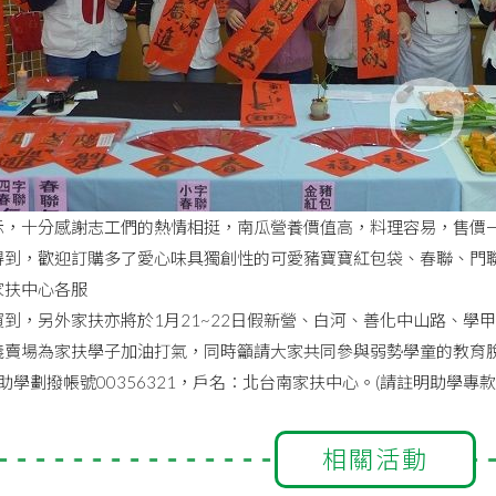
示，十分感謝志工們的熱情相挺，南瓜營養價值高，料理容易，售價一
得到，歡迎訂購多了愛心味具獨創性的可愛豬寶寶紅包袋、春聯、門聯…
家扶中心各服
買到，另外家扶亦將於1月21~22日假新營、白河、善化中山路、學
義賣場為家扶學子加油打氣，同時籲請大家共同參與弱勢學童的教育脫
0，助學劃撥帳號00356321，戶名：北台南家扶中心。(請註明助學專款
相關活動