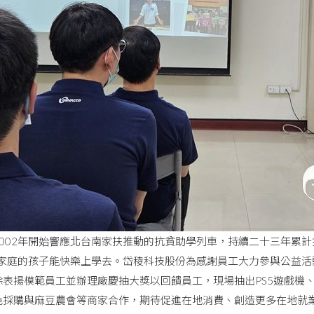
002年開始響應北台南家扶推動的抗貧助學列車，持續二十三年累計
弱勢家庭的孩子能快樂上學去。岱稜科技股份為感謝員工大力參與公益
表揚模範員工並辦理廠慶抽大獎以回饋員工，現場抽出PS5遊戲機、Fo
色採購與麻豆農會等商家合作，期待促進在地消費、創造更多在地就