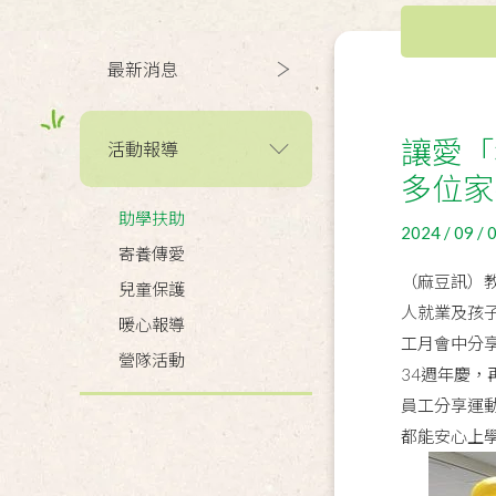
最新消息
讓愛「
活動報導
多位家
助學扶助
2024 / 09 / 
寄養傳愛
（麻豆訊）
兒童保護
人就業及孩
暖心報導
工月會中分
營隊活動
34週年慶
員工分享運動
都能安心上