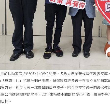
目前扶助家庭近850戶1405位兒童，多數來自單親或隔代教養家
動「無窮世代」抗貧計劃已多年，但還是有許多孩子在看不見的貧窮
構等方案，期待大家一起來幫助這些孩子，陪伴並支持孩子們透過教
有限公司透過捐贈助學金，23年來持續不間斷的愛心壯舉，讓弱勢兒
的目標。