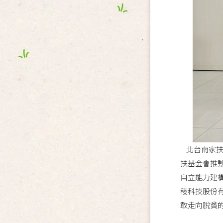
北台南家扶
扶基金會推
自立能力建
稜科技股份
敢走向脫貧