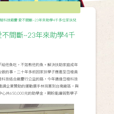
稜科技廠慶 愛不間斷~23年來助學4千多位家扶兒
不間斷~23年來助學4千
「給他魚吃，不如教他釣魚。解決扶助家庭成年
去做的事，二十年多前因家扶學子應邀至岱稜員
稜科技結合廠慶行公益的路，今年適逢岱稜科技
邀請企業贊助的運動選手林琮憲到台南廠區，與
心共650,000元的助學金，期盼能讓弱勢學子