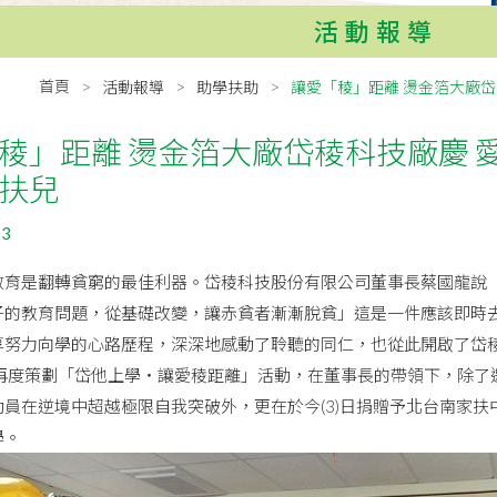
活動報導
首頁
活動報導
助學扶助
讓愛「稜」距離 燙金箔大廠岱
稜」距離 燙金箔大廠岱稜科技廠慶 愛
扶兒
03
教育是翻轉貧窮的最佳利器。岱稜科技股份有限公司董事長蔡國龍說
子的教育問題，從基礎改變，讓赤貧者漸漸脫貧」這是一件應該即時
享努力向學的心路歷程，深深地感動了聆聽的同仁，也從此開啟了岱
，再度策劃「岱他上學‧讓愛稜距離」活動，在董事長的帶領下，除了
員在逆境中超越極限自我突破外，更在於今(3)日捐贈予北台南家扶中
學。