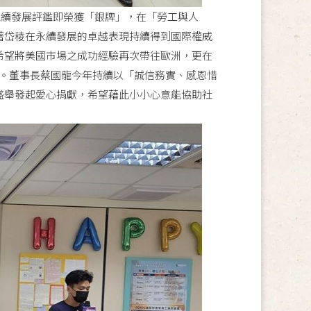
is永續發展評鑑即榮獲「銀牌」，在「勞工與人
著岱稜在永續發展的卓越表現持續得到國際權威
希望將美國市場之成功經驗再次帶往歐洲，更在
期 。董事長蔡國龍今年持續以「誠信務實、感恩惜
盛舉發起愛心捐獻，希望藉此小小心意能協助社