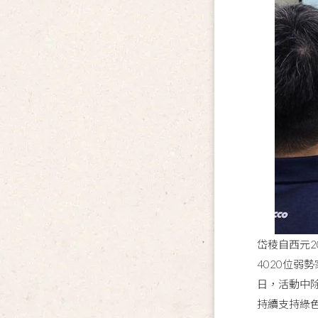
岱稜自西元2
4020位
日，活動中除
持續支持綠