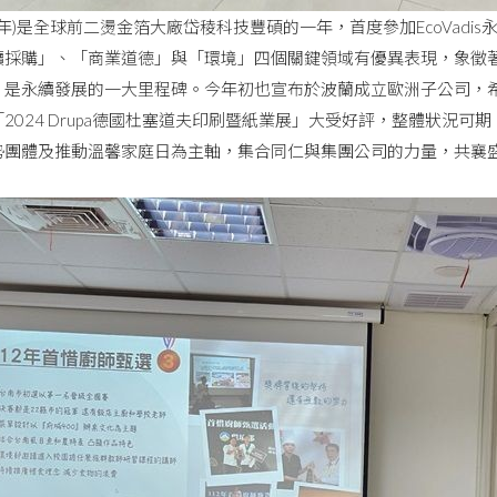
4年)是全球前二燙金箔大廠岱稜科技豐碩的一年，首度參加EcoVad
續採購」、「商業道德」與「環境」四個關鍵領域有優異表現，象徵
，是永續發展的一大里程碑。今年初也宣布於波蘭成立歐洲子公司，
2024 Drupa德國杜塞道夫印刷暨紙業展」大受好評，整體狀況可
勢團體及推動溫馨家庭日為主軸，集合同仁與集團公司的力量，共襄
。