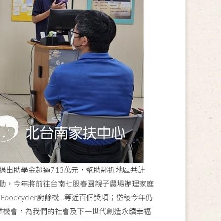
捐出助學金超過713萬元，幫助鄰近地區共計
活動，今年將前往台南七股春園親子農場辦理家庭
odcycler廚餘機…等近百個獎項；岱稜今年仍
業機會，為我們的社會及下一世代創造永續幸福