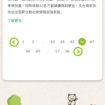
孝悌兒童，同時頒發46名才藝績優獎助學金，北台南家扶
扶幼主委鄭女勤出席頒發自強家庭...
了解更多
1
2
...
43
44
45
46
47
48
49
...
57
58