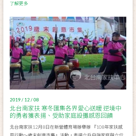
了解更多
2019 / 12 / 08
北台南家扶 寒冬匯集各界愛心送暖 逆境中
的勇者獲表揚、受助家庭設攤感恩回饋
北台南家扶12月8日在新營體育場辦舉辦 『108年家扶感
恩行動～歲末創意市集』活動，表揚六戶自強家庭與六位