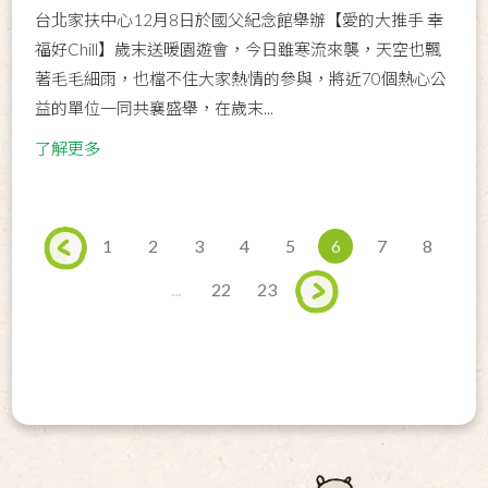
台北家扶中心12月8日於國父紀念館舉辦【愛的大推手 幸
福好Chill】歲末送暖園遊會，今日雖寒流來襲，天空也飄
著毛毛細雨，也檔不住大家熱情的參與，將近70個熱心公
益的單位一同共襄盛舉，在歲末...
了解更多
1
2
3
4
5
6
7
8
...
22
23