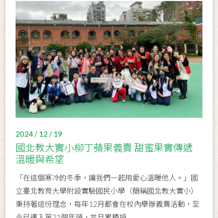
2024 / 12 / 19
國北教大實小柳丁蘋果義賣 甜蜜果實傳遞
溫暖與希望
「在這個寒冷的冬季，讓我們一起用愛心溫暖他人。」國
立臺北教育大學附設實驗國民小學（簡稱國北教大實小）
秉持著這份理念，每年12月都會在校內舉辦義賣活動，至
今已邁入第21個年頭，並且累積捐...