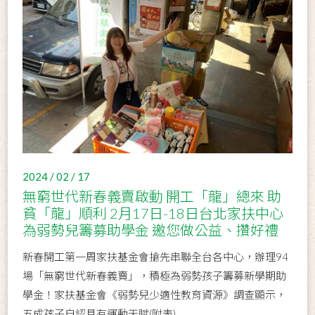
2024 / 02 / 17
無窮世代新春義賣啟動 開工「龍」總來 助
貧「龍」順利 2月17日-18日台北家扶中心
為弱勢兒籌募助學金 邀您做公益、攢好禮
新春開工第一周家扶基金會搶先串聯全台各中心，辦理94
場「無窮世代新春義賣」，積極為弱勢孩子籌募新學期助
學金！家扶基金會《弱勢兒少適性教育資源》調查顯示，
五成孩子自認具有運動天賦(附表)...