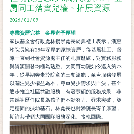
肩同工落實兒權、拓展資源
2026 / 01 / 09
專業資歷完整 各界寄予厚望
家扶基金會行政處林揚崇處長於典禮上表示，潘惠
珍院長擁有25年深厚的家扶資歷，從基層社工、督
導一直到社會資源處主任的札實歷練，對實務服務
與資源開發均極為熟悉。大同育幼院如今邁入第73
年，從早期奔走於院童的三餐溫飽，至今服務發展
以關注兒少權益為本，尊重兒少需求與自決，甚至
逐步推進社區共融服務，有著豐碩的服務成果，非
常感謝歷任院長為孩子們不斷努力、尋求突破，奠
定穩固的扶幼基石。林處長也對潘院長寄予厚望，
期許其帶領大同團隊服務深化、接軌國際。