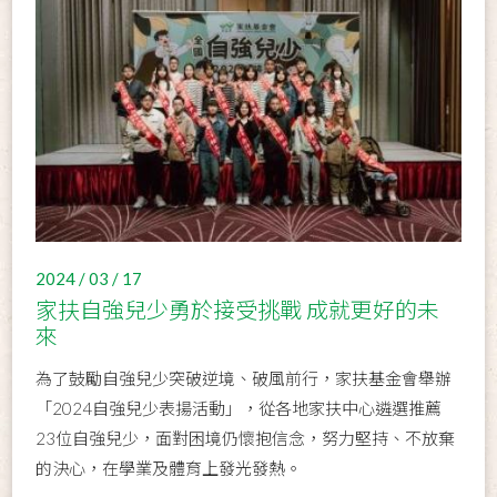
2024 / 03 / 17
家扶自強兒少勇於接受挑戰 成就更好的未
來
為了鼓勵自強兒少突破逆境、破風前行，家扶基金會舉辦
「2024自強兒少表揚活動」，從各地家扶中心遴選推薦
23位自強兒少，面對困境仍懷抱信念，努力堅持、不放棄
的決心，在學業及體育上發光發熱。