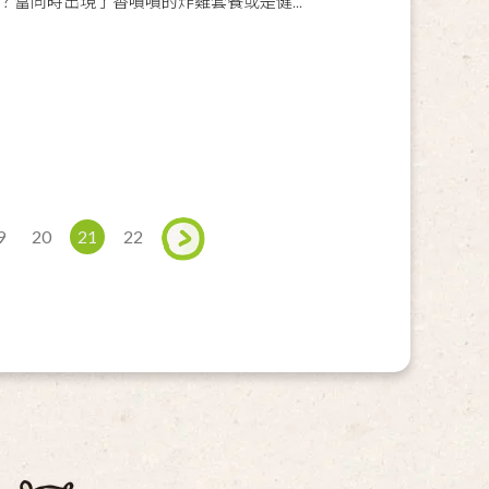
當同時出現了香噴噴的炸雞套餐或是健...
9
20
21
22