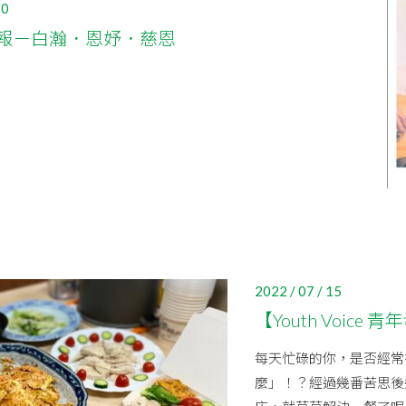
20
報－白瀚．恩妤．慈恩
2022 / 07 / 15
【Youth Voic
每天忙碌的你，是否經常
麼」！？經過幾番苦思後