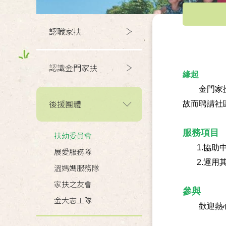
認職家扶
認識金門家扶
緣起
金門家扶中
後援團體
故而聘請社
服務項目
扶幼委員會
1.
協助
展愛服務隊
2.
運用
溫媽媽服務隊
家扶之友會
參與
金大志工隊
歡迎熱心於