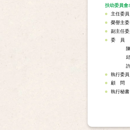
扶幼委員會
主任委員
榮譽主委
副主任
委 
邱嘉
許績
執行委員
顧 
執行秘書