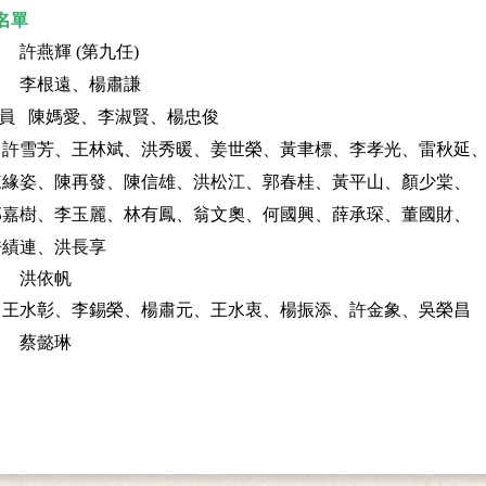
名單
 許燕輝 (第九任)
 李根遠、楊肅謙
委員
陳媽愛、李淑賢、楊忠俊
員
許雪芳、王林斌、洪秀暖、姜世榮、黃聿標、
李孝光、
雷秋延
陳緣姿、
陳再發、
陳信雄、
洪松江、
郭春桂
、
黃平山、
顏少棠、
樹、李玉麗、
林有鳳、翁文奧、何國興、薛承琛、董國財、
連、洪長享
 洪依帆
問
王水彰、李錫榮、楊肅元、王水衷、楊振添、許金象、吳榮昌
 蔡懿琳