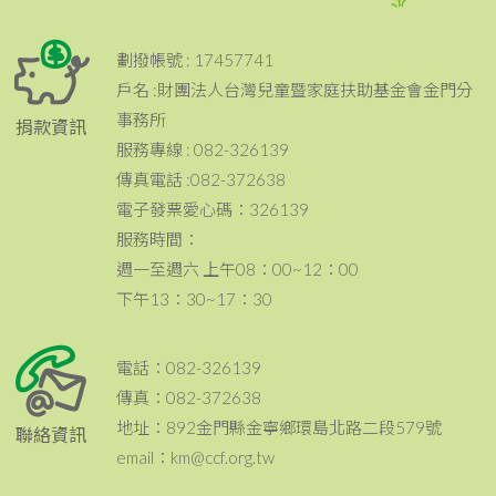
劃撥帳號 : 17457741
戶名 :財團法人台灣兒童暨家庭扶助基金會金門分
事務所
捐款資訊
服務專線 : 082-326139
傳真電話 :082-372638
電子發票愛心碼：326139
服務時間：
週一至週六 上午08：00~12：00
下午13：30~17：30
電話：082-326139
傳真：082-372638
地址：892金門縣金寧鄉環島北路二段579號
聯絡資訊
email：km@ccf.org.tw