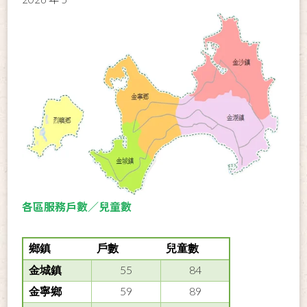
各區服務戶數／兒童數
鄉鎮
戶數
兒童數
55
84
金城鎮
59
89
金寧鄉