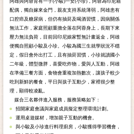
阿雄與阿蓉育有一子
(
小駿
)
一女
(
小珍
)
，阿蓉為印尼籍
配偶，獨自嫁來金門，親友支持系統薄弱，阿雄患有
口腔癌及糖尿病，但仍有抽菸及喝酒習慣，因病關係
無法工作，家庭照顧重擔全落在阿蓉身上，長期下來
壓力無法負荷，目前回印尼娘家暫無計畫返金，阿雄
便獨自照顧小駿及小珍。小駿為國三生就學狀況不穩
定，假日會外出打工，且有抽菸習慣，小珍就讀國小
二年級，體型微胖，喜愛吃炸物，愛與人互動，阿雄
在準備三餐方面，食物會重複加熱數次，讓孩子較少
吃到新鮮的餐食，平日與孩子互動少，家裡很少整
理，顯得較凌亂。
媒合三名夥伴進入服務，服務策略如下：
招開家庭會議與家庭成員擬定整理環境計劃。
運用桌遊媒材，增加親子互動的機會。
與小駿及小珍進行料理廚房，小駿獲得學習機會，