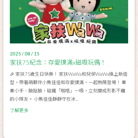
2025 / 08 / 15
家扶75紀念：存愛撲滿x磁吸玩偶！
🎉 家扶75歲生日快樂！ 家扶WaWa和兒保WaWa換上新造
型，帶著萌夥伴小熊佳佳和存愛撲滿，一起熱鬧登場！ 牽
牽小手、臉貼臉，磁鐵「啪嗒」一吸，立刻變成形影不離
的小隊友。 小熊佳佳靜靜守在冰...
了解更多