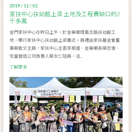
2019 / 11 / 02
家扶中心扶幼館上梁 土地及工程費缺口約2
千多萬
金門家扶中心在昨日上午，於金寧鄉環島北路扶幼館工
地，舉行家扶中心扶幼館上梁儀式。典禮由家扶基金會董
事蔡敏文主典，家扶中心主委李根遠、金寧鄉長楊忠俊、
恆富營造公司負責人蔡友仁陪典，活...
了解更多