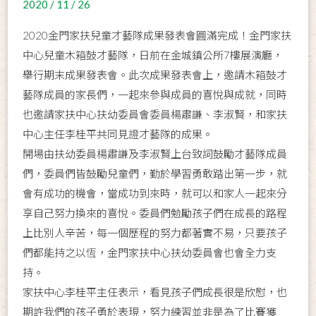
2020 / 11 / 26
2020金門家扶兒童才藝隊成果發表會圓滿完成！金門家扶
中心兒童木箱鼓才藝隊，日前在金城鎮公所7樓展演廳，
舉行期末成果發表會。此次成果發表會上，邀請木箱鼓才
藝隊成員的家長們，一起來參與成員的喜悅與成就，同時
也邀請家扶中心扶幼委員會委員楊肅謙、李淑賢，和家扶
中心主任李桂平共同見證才藝隊的成果。
開場由扶幼委員楊肅謙及李淑賢上台致詞鼓勵才藝隊成員
們，委員們皆鼓勵兒童們，勤於學習勇敢踏出第一步，就
會有成功的機會，當成功到來時，就可以和家人一起來分
享自己努力換來的喜悅。委員們勉勵孩子們在成長的路程
上比別人辛苦，每一個歷程的努力都著實不易，只要孩子
們都能持之以恆，金門家扶中心扶幼委員會也會全力支
持。
家扶中心李桂平主任表示，看見孩子們成長很是欣慰，也
期許我們的孩子勇於表現，努力練習並非是為了比賽獲