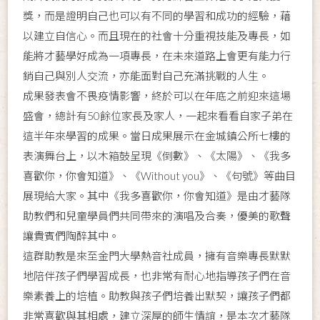
獎，而是證明自己也可以有不同的學習和成功的經驗，藉
以建立自信心。而且現在的社會十分重視技能及專長，如
能將才藝學好成為一項專長，在未來道路上會更有能力行
銷自己與別人交流，亦能面對自己充滿挑戰的人生。
成果發表會不畏疫情影響，終於可以在年底之前迎來這場
盛會，總計有50餘位家長及家人，一起來看看自家子弟在
這半年來學習的成果。當日成果展示在金城鎮公所七樓的
表演舞台上，以木箱鼓呈現《倒數》、《太陽》、《我多
喜歡你，你會知道》、《Without you》、《句號》等曲目
展現給大家。其中《我多喜歡你，你會知道》是由才藝隊
助教們和兒童學員們共同帶來的演唱及合奏，優美的歌聲
讓貴賓們陶醉其中。
這群助教是來至金門大學熱音社成員，擁有音樂專長默默
地陪伴孩子們學習成長，也非常有耐心地指導孩子們在音
樂素養上的培植。助教與孩子們培養出默契，讓孩子們都
非常喜歡與其相處，建立深厚的師生情誼，是本次才藝隊