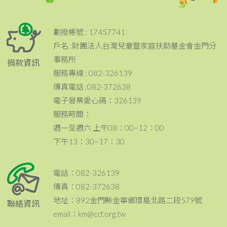
劃撥帳號 : 17457741
戶名 :財團法人台灣兒童暨家庭扶助基金會金門分
事務所
捐款資訊
服務專線 : 082-326139
傳真電話 :082-372638
電子發票愛心碼：326139
服務時間：
週一至週六 上午08：00~12：00
下午13：30~17：30
電話：082-326139
傳真：082-372638
地址：892金門縣金寧鄉環島北路二段579號
聯絡資訊
email：km@ccf.org.tw