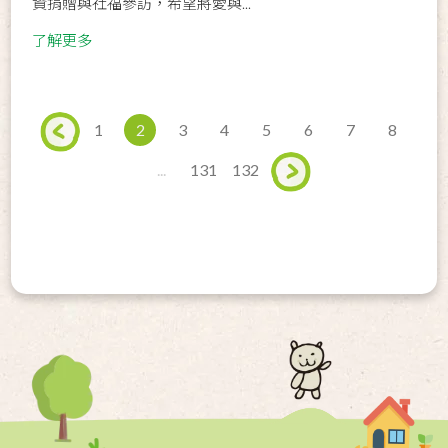
資捐贈與社福參訪，希望將愛與...
了解更多
1
2
3
4
5
6
7
8
...
131
132