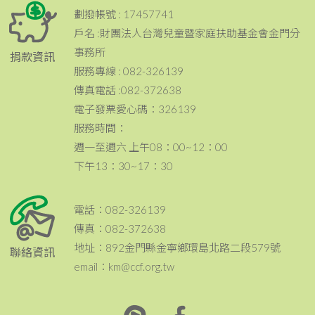
劃撥帳號 : 17457741
戶名 :財團法人台灣兒童暨家庭扶助基金會金門分
事務所
捐款資訊
服務專線 : 082-326139
傳真電話 :082-372638
電子發票愛心碼：326139
服務時間：
週一至週六 上午08：00~12：00
下午13：30~17：30
電話：082-326139
傳真：082-372638
地址：892金門縣金寧鄉環島北路二段579號
聯絡資訊
email：km@ccf.org.tw