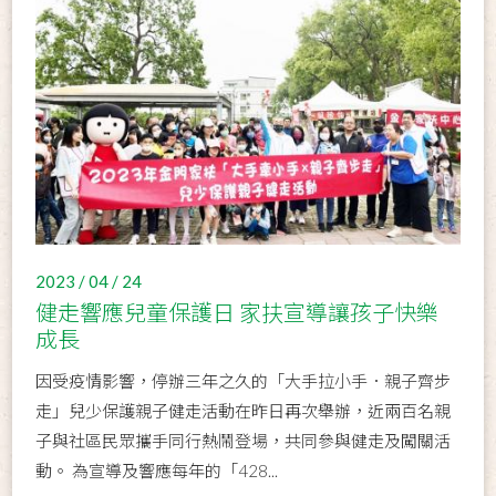
2023 / 04 / 24
健走響應兒童保護日 家扶宣導讓孩子快樂
成長
因受疫情影響，停辦三年之久的「大手拉小手．親子齊步
走」兒少保護親子健走活動在昨日再次舉辦，近兩百名親
子與社區民眾攜手同行熱鬧登場，共同參與健走及闖關活
動。 為宣導及響應每年的「428...