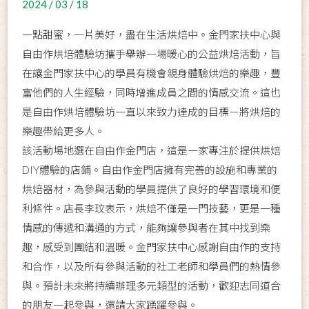
2024 / 03 / 18
一點甜蜜，一片美好，盡在生活烘焙中。金門家扶中心與
自由作烘培體驗坊攜手舉辦一場暖心的公益烘焙活動，旨
在讓金門家扶中心的學員有機會親身體驗烘焙的樂趣，豐
富他們的人生經驗，同時增進成員之間的情感交流。這也
是自由作烘培體驗坊一直以來致力達成的目標－將烘焙的
樂趣帶給更多人。
該活動場地選在自由作金門店，這是一家專注於提供烘焙
DIY體驗的店鋪。自由作金門店擁有完善的設施和專業的
烘焙器材，為參與活動的學員提供了良好的學習環境和便
利條件。店長李玟表示，烘焙不僅是一門技藝，更是一種
情感的傳遞和溝通的方式，能夠讓參與者在其中找到樂
趣，感受到團結和溫暖。金門家扶中心感謝自由作的支持
和合作，以及所有參與活動的社工老師和學員們的熱情參
與。預計未來將持續辦理多元類型的活動，歡迎志同道合
的朋友一起參與，還請大家踴躍參與。