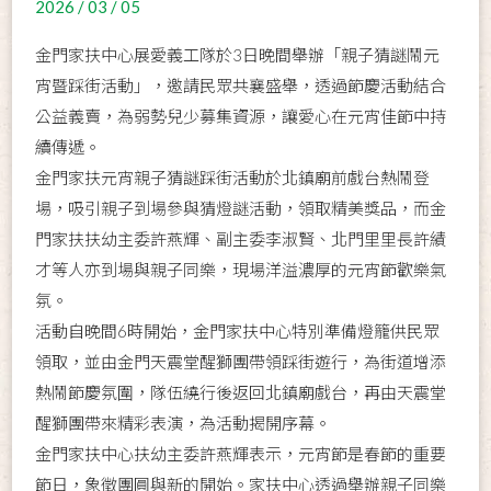
2026 / 03 / 05
金門家扶中心展愛義工隊於3日晚間舉辦「親子猜謎鬧元
宵暨踩街活動」，邀請民眾共襄盛舉，透過節慶活動結合
公益義賣，為弱勢兒少募集資源，讓愛心在元宵佳節中持
續傳遞。
金門家扶元宵親子猜謎踩街活動於北鎮廟前戲台熱鬧登
場，吸引親子到場參與猜燈謎活動，領取精美獎品，而金
門家扶扶幼主委許燕輝、副主委李淑賢、北門里里長許績
才等人亦到場與親子同樂，現場洋溢濃厚的元宵節歡樂氣
氛。
活動自晚間6時開始，金門家扶中心特別準備燈籠供民眾
領取，並由金門天震堂醒獅團帶領踩街遊行，為街道增添
熱鬧節慶氛圍，隊伍繞行後返回北鎮廟戲台，再由天震堂
醒獅團帶來精彩表演，為活動揭開序幕。
金門家扶中心扶幼主委許燕輝表示，元宵節是春節的重要
節日，象徵團圓與新的開始。家扶中心透過舉辦親子同樂