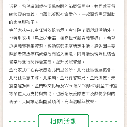
活動，希望讓鄉親在溫馨熱鬧的節慶氛圍中，共同感受傳
統節慶的意義，也藉此凝聚社會愛心，一起關懷需要幫助
的家庭與孩子。
金門家扶中心主任洪依帆表示，今年除了猜燈謎活動外，
也特別安排「馬上送幸福－無窮世代新春義賣週」，希望
透過義賣募集資源，協助弱勢家庭穩定生活，避免因主要
照顧者突遭疾病或變故而陷入困境，同時活動現場也結合
警察局進行防詐騙宣導，提升民眾警覺。
金門家扶中心再次感謝北門里公所、北門社區發展協會、
北門社區志工隊、北鎮廟、金門縣警察局、金門酒廠、天
震堂醒獅團、金門縣文化局及Wen嘎MO嘎MO髮型工作室
等單位大力支持與贊助，也感謝展愛隊志工及熱情參與的
親子，共同讓活動圓滿順利、充滿溫暖與歡樂。
相關活動