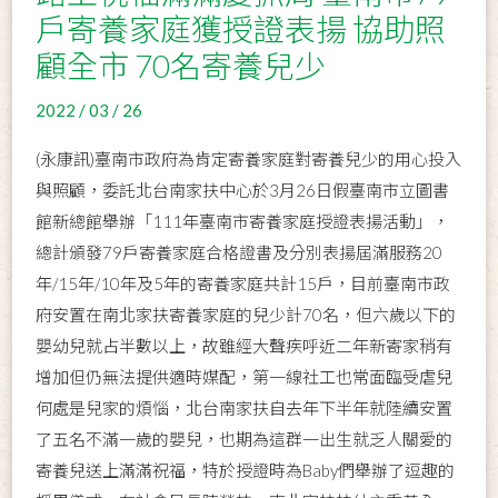
戶寄養家庭獲授證表揚 協助照
顧全市 70名寄養兒少
2022 / 03 / 26
(永康訊)臺南市政府為肯定寄養家庭對寄養兒少的用心投入
與照顧，委託北台南家扶中心於3月26日假臺南市立圖書
館新總館舉辦「111年臺南市寄養家庭授證表揚活動」，
總計頒發79戶寄養家庭合格證書及分別表揚屆滿服務20
年/15年/10年及5年的寄養家庭共計15戶，目前臺南市政
府安置在南北家扶寄養家庭的兒少計70名，但六歲以下的
嬰幼兒就占半數以上，故雖經大聲疾呼近二年新寄家稍有
增加但仍無法提供適時媒配，第一線社工也常面臨受虐兒
何處是兒家的煩惱，北台南家扶自去年下半年就陸續安置
了五名不滿一歲的嬰兒，也期為這群一出生就乏人關愛的
寄養兒送上滿滿祝福，特於授證時為Baby們舉辦了逗趣的