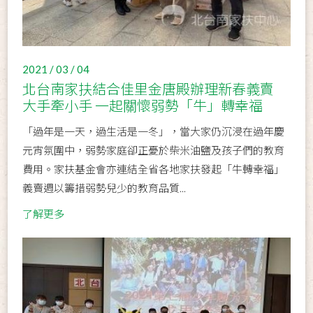
2021 / 03 / 04
北台南家扶結合佳里金唐殿辦理新春義賣
大手牽小手 一起關懷弱勢「牛」轉幸福
「過年是一天，過生活是一冬」，當大家仍沉浸在過年慶
元宵氛圍中，弱勢家庭卻正憂於柴米油鹽及孩子們的教育
費用。家扶基金會亦連結全省各地家扶發起「牛轉幸福」
義賣週以籌措弱勢兒少的教育品質...
了解更多