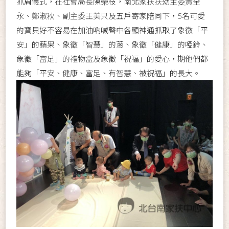
抓周儀式，在社會局長陳榮枝，南北家扶扶幼主委黃全
永、鄭淑秋、副主委王美只及五戶寄家陪同下，5名可愛
的寶貝好不容易在加油吶喊聲中各顯神通抓取了象徵「平
安」的蘋果、象徵「智慧」的蔥、象徵「健康」的啞鈴、
象徵「富足」的禮物盒及象徵「祝福」的愛心，期他們都
能夠「平安、健康、富足、有智慧、被祝福」的長大。