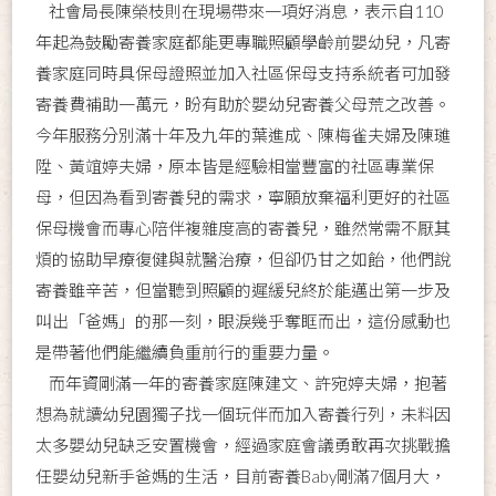
社會局長陳榮枝則在現場帶來一項好消息，表示自110
年起為鼓勵寄養家庭都能更專職照顧學齡前嬰幼兒，凡寄
養家庭同時具保母證照並加入社區保母支持系統者可加發
寄養費補助一萬元，盼有助於嬰幼兒寄養父母荒之改善。
今年服務分別滿十年及九年的葉進成、陳梅雀夫婦及陳璡
陞、黃竩婷夫婦，原本皆是經驗相當豐富的社區專業保
母，但因為看到寄養兒的需求，寧願放棄福利更好的社區
保母機會而專心陪伴複雜度高的寄養兒，雖然常需不厭其
煩的協助早療復健與就醫治療，但卻仍甘之如飴，他們說
寄養雖辛苦，但當聽到照顧的遲緩兒終於能邁出第一步及
叫出「爸媽」的那一刻，眼淚幾乎奪眶而出，這份感動也
是帶著他們能繼續負重前行的重要力量。
而年資剛滿一年的寄養家庭陳建文、許宛婷夫婦，抱著
想為就讀幼兒園獨子找一個玩伴而加入寄養行列，未料因
太多嬰幼兒缺乏安置機會，經過家庭會議勇敢再次挑戰擔
任嬰幼兒新手爸媽的生活，目前寄養Baby剛滿7個月大，