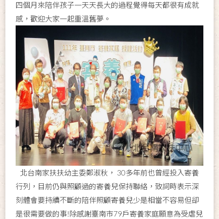
四個月來陪伴孩子一天天長大的過程覺得每天都很有成就
感，歡迎大家一起重溫舊夢。
北台南家扶扶幼主委鄭淑秋， 30多年前也曾經投入寄養
行列，目前仍與照顧過的寄養兒保持聯絡，致詞時表示深
刻體會要持續不斷的陪伴照顧寄養兒少是相當不容易但卻
是很需要做的事!除感謝臺南市79戶寄養家庭願意為受虐兒