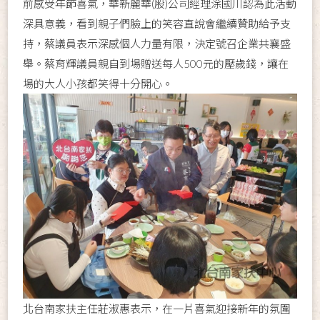
前感受年節喜氣，華新麗華(股)公司經理涂國川認為此活動
深具意義，看到親子們臉上的笑容直說會繼續贊助給予支
持，蔡議員表示深感個人力量有限，決定號召企業共襄盛
舉。蔡育輝議員親自到場贈送每人500元的壓歲錢，讓在
場的大人小孩都笑得十分開心。
北台南家扶主任莊淑惠表示，在一片喜氣迎接新年的氛圍