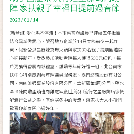
陣 家扶親子幸福日提前過春節
2023 / 01 / 14
(新營訊) 愛心馬不停蹄！本市蔡育輝議員已連續五年揪團
結合異業做愛心，號召地方企業於14日春節前夕一起作
東，假新營洪昌麻辣鴛鴦火鍋與家扶80名親子提前圍爐開
心迎接新年，受邀參加活動者除每人獲得500元紅包，每
戶更獲得香腸肉鬆禮盒、燻鷄等年節好禮一組，北台南家
扶中心特別感謝蔡育輝議員服務處、臺南紡織股份有限公
司、南紡流通事業股份有限公司、華新麗華(股)公司、鹽水
區冷凍肉雞產銷班肉雞電宰廠(上等)和流行之星服飾店慷慨
解囊行公益之舉，就像寒冬中的暖流，讓家扶大人小孩們
歡喜迎新春開心過好年。