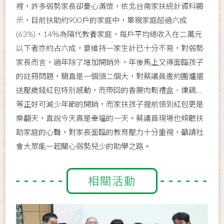
裡，許多弱勢家長卻憂心滿懷，依北台南家扶統計資料顯
示，目前扶助約900戶的家庭中，單親家庭超過六成
(63%)，14％為隔代教養家庭，每戶平均總收入在二萬元
以下者亦約占六成，要維持一家生計已十分不易，對弱勢
家長而言，過年除了增加開銷外，年後馬上又得面臨孩子
的註冊問題，簡直是一個頭二個大，對蔡議員邀約圍爐還
送壓歲錢紅包特別感動，而帶回的香腸肉鬆禮盒、燻鷄…
等正好可減少年節的開銷，而家扶孩子提前領到紅包更是
樂翻天，直說今天真是幸福的一天。蔡議員現場也傾聽扶
助家庭的心聲，對家長面臨的教育壓力十分重視，籲請社
會大眾能一起關心弱勢兒少的助學之路。
相關活動