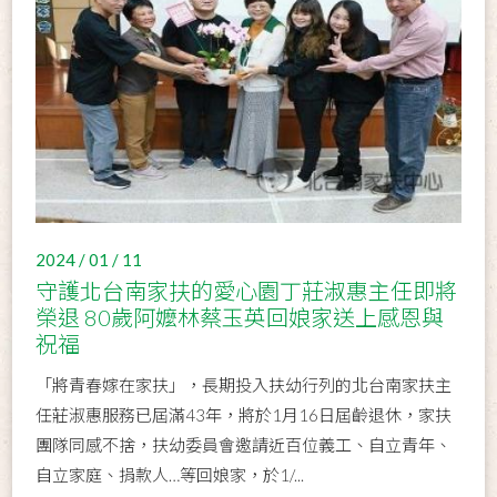
2024 / 01 / 11
守護北台南家扶的愛心園丁莊淑惠主任即將
榮退 80歲阿嬤林蔡玉英回娘家送上感恩與
祝福
「將青春嫁在家扶」，長期投入扶幼行列的北台南家扶主
任莊淑惠服務已屆滿43年，將於1月16日屆齡退休，家扶
團隊同感不捨，扶幼委員會邀請近百位義工、自立青年、
自立家庭、捐款人…等回娘家，於1/...