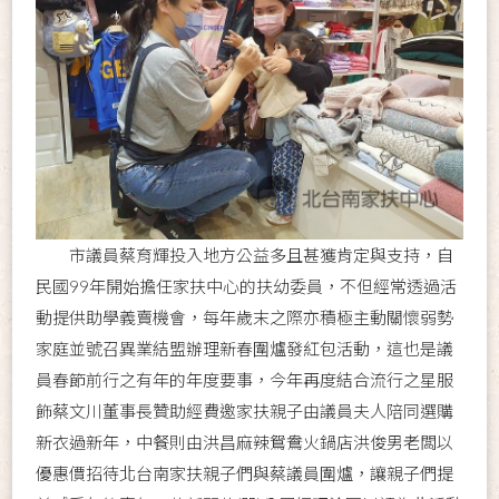
市議員蔡育輝投入地方公益多且甚獲肯定與支持，自
民國99年開始擔任家扶中心的扶幼委員，不但經常透過活
動提供助學義賣機會，每年歲末之際亦積極主動關懷弱勢
家庭並號召異業結盟辦理新春圍爐發紅包活動，這也是議
員春節前行之有年的年度要事，今年再度結合流行之星服
飾蔡文川董事長贊助經費邀家扶親子由議員夫人陪同選購
新衣過新年，中餐則由洪昌麻辣鴛鴦火鍋店洪俊男老闆以
優惠價招待北台南家扶親子們與蔡議員圍爐，讓親子們提