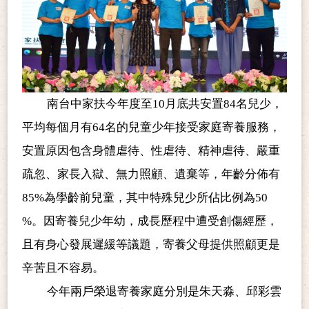
南台中家扶今年度至10月底共安置84名兒少，
平均每個月有64名的兒童少年接受家庭寄養服務，
安置原因包含身體虐待、性虐待、精神虐待、嚴重
疏忽、家長入獄、無力照顧、遺棄等，年齡分佈有
85%
為學齡前兒童，其中特殊兒少所佔比例為50
%
。因寄養兒少年幼，成長歷程中遭受創傷經歷，
且有身心發展遲緩等議題，寄養父母提供照顧更是
辛苦且不容易。
今年兩戶榮退寄養家庭分別是
朱天淼、邱彩雲