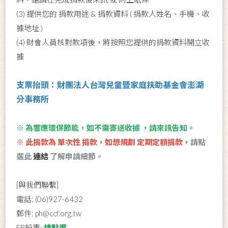
(3) 提供您的 捐款用途 & 捐款資料 ( 捐款人姓名、手機、收
據地址 )
(4) 財會人員核對款項後，將按照您提供的捐款資料開立收
據
支票抬頭：財團法人台灣兒童暨家庭扶助基金會澎湖
分事務所
※
為響應環保節能，如不需寄送收據 ，請來訊告知。
※
此捐
款為 單次性 捐款，如想規劃 定期定額捐款，
請點
選此
連結
了解申請細節。
[與我們聯繫]
電話: (06)927-6432
郵件: ph@ccf.org.tw
FB粉專:
請點選