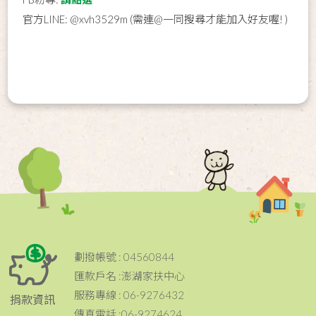
官方LINE: @xvh3529m (需連@一同搜尋才能加入好友喔! )
劃撥帳號 : 04560844
匯款戶名 :澎湖家扶中心
服務專線 : 06-9276432
捐款資訊
傳真電話 :06-9274624