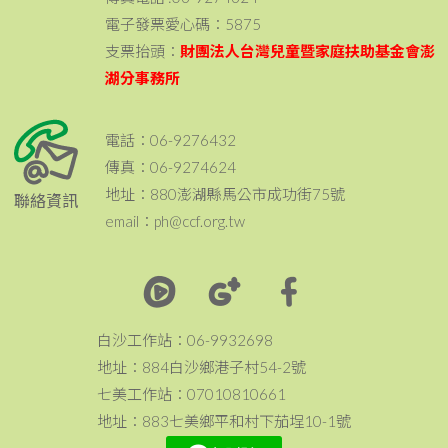
電子發票愛心碼：5875
支票抬頭：
財團法人台灣兒童暨家庭扶助基金會澎
湖分事務所
電話：06-9276432
傳真：06-9274624
地址：880澎湖縣馬公市成功街75號
聯絡資訊
email：ph@ccf.org.tw
白沙工作站：06-9932698
地址：884白沙鄉港子村54-2號
七美工作站：07010810661
地址：883七美鄉平和村下茄埕10-1號