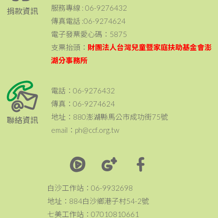
服務專線 : 06-9276432
捐款資訊
傳真電話 :06-9274624
電子發票愛心碼：5875
支票抬頭：
財團法人台灣兒童暨家庭扶助基金會澎
湖分事務所
電話：06-9276432
傳真：06-9274624
地址：880澎湖縣馬公市成功街75號
聯絡資訊
email：ph@ccf.org.tw
白沙工作站：06-9932698
地址：884白沙鄉港子村54-2號
七美工作站：07010810661