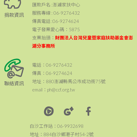
匯款戶名 :澎湖家扶中心
服務專線 : 06-9276432
捐款資訊
傳真電話 :06-9274624
電子發票愛心碼：5875
支票抬頭：
財團法人台灣兒童暨家庭扶助基金會澎
湖分事務所
電話：06-9276432
傳真：06-9274624
地址：880澎湖縣馬公市成功街75號
聯絡資訊
email：ph@ccf.org.tw
白沙工作站：06-9932698
地址：884白沙鄉港子村54-2號