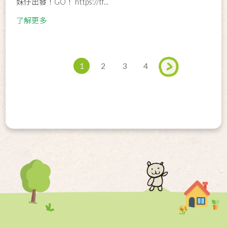
妹仔出發！GO！ https://tf...
了解更多
1
2
3
4