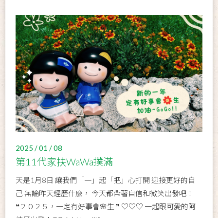
2025 / 01 / 08
第11代家扶WaWa撲滿
天是1月8日 讓我們「一」起「把」心打開 迎接更好的自
己 無論昨天經歷什麼， 今天都帶著自信和微笑出發吧！
❝２０２５，一定有好事會🌸生 ❞ ♡♡♡ 一起跟可愛的阿