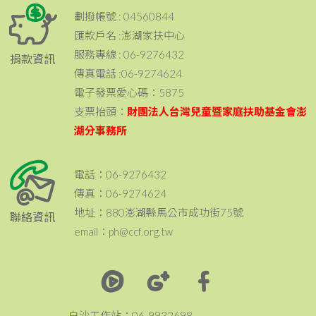
劃撥帳號 : 04560844
匯款戶名 :澎湖家扶中心
服務專線 : 06-9276432
捐款資訊
傳真電話 :06-9274624
電子發票愛心碼：5875
支票抬頭：
財團法人台灣兒童暨家庭扶助基金會澎
湖分事務所
電話：06-9276432
傳真：06-9274624
地址：880澎湖縣馬公市成功街75號
聯絡資訊
email：ph@ccf.org.tw
白沙工作站：06-9932698