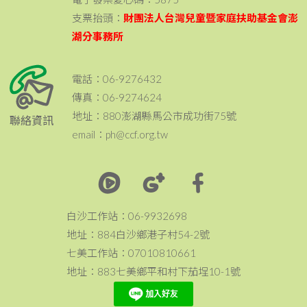
支票抬頭：
財團法人台灣兒童暨家庭扶助基金會澎
湖分事務所
電話：06-9276432
傳真：06-9274624
地址：880澎湖縣馬公市成功街75號
聯絡資訊
email：ph@ccf.org.tw
白沙工作站：06-9932698
地址：884白沙鄉港子村54-2號
七美工作站：07010810661
地址：883七美鄉平和村下茄埕10-1號