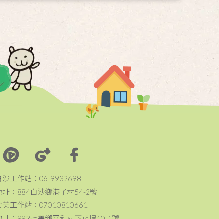
白沙工作站：06-9932698
地址：884白沙鄉港子村54-2號
七美工作站：07010810661
地址：883七美鄉平和村下茄埕10-1號