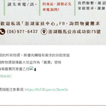
受的所有物資，將優先轉贈有需求的扶助家庭
們將物資發揮最大效益作為「義賣」使用
填寫義賣同意書乙份
is/RNHXC
資捐贈注意事項:
https://tfcf30.pse.is/3bcm3v