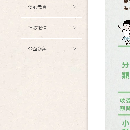
愛心義賣
捐款徵信
公益參與