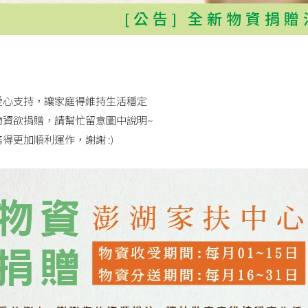
[公告] 全新物資捐
愛心支持，讓家庭得維持生活穩定
物資欲捐贈，請幫忙留意圖中說明~
得更加順利運作，謝謝 :)