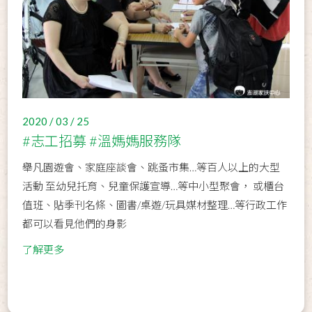
2020 / 03 / 25
#志工招募 #溫媽媽服務隊
舉凡園遊會、家庭座談會、跳蚤市集…等百人以上的大型
活動 至幼兒托育、兒童保護宣導…等中小型聚會， 或櫃台
值班、貼季刊名條、圖書/桌遊/玩具媒材整理…等行政工作
都可以看見他們的身影
了解更多