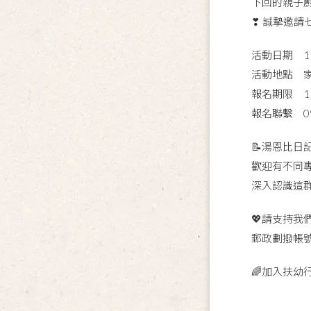
下回的親子
❣ 誠摯邀請
活動日期 11/
活動地點 家
報名期限 11
報名聯繫 093
📝湯恩比日
歡迎有不同
深入認識這
💖請支持
郵政劃撥帳號
🌈加入扶幼