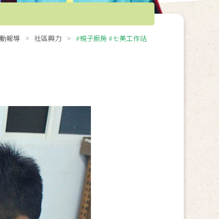
動報導
社區興力
#親子廚房 #七美工作站