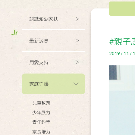
認識澎湖家扶
#親子
最新消息
2019 / 11 / 
用愛支持
家庭守護
兒童教育
少年展力
青年釣竿
家長培力