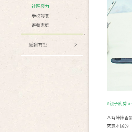
社區興力
學校認養
寄養家庭
感謝有您
#親子廚房
#
👃有陣陣香
究竟本屆的