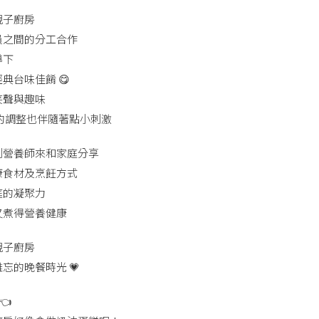
親子廚房
員之間的分工合作
導下
典台味佳餚 😋
笑聲與趣味
侯的調整也伴隨著點小刺激
到營養師來和家庭分享
康食材及烹飪方式
庭的凝聚力
又煮得營養健康
親子廚房
忘的晚餐時光 💗
👈