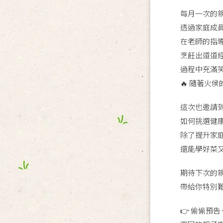
每月一次的
透過家庭成
在老師的指
烹飪出道道經
過程中充滿
🔥 隨著火
這次也邀請
如何挑選健
除了提升家
還能學好菜
期待下次的
帶給你特別難
👉 偷偷預告 