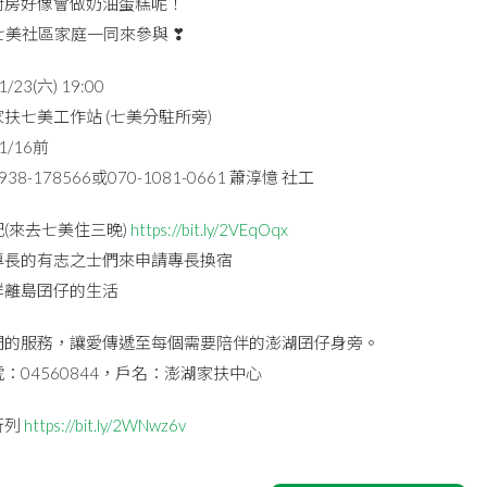
廚房好像會做奶油蛋糕呢！
七美社區家庭一同來參與 ❣
23(六) 19:00
扶七美工作站 (七美分駐所旁)
/16前
8-178566或070-1081-0661 蕭淳憶 社工
記(來去七美住三晚)
https://bit.ly/2VEqOqx
專長的有志之士們來申請專長換宿
群離島囝仔的生活
我們的服務，讓愛傳遞至每個需要陪伴的澎湖囝仔身旁。
：04560844，戶名：澎湖家扶中心
行列
https://bit.ly/2WNwz6v