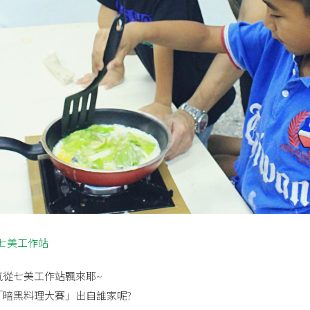
七美工作站
氣從七美工作站飄來耶~
「暗黑料理大賽」出自誰家呢?