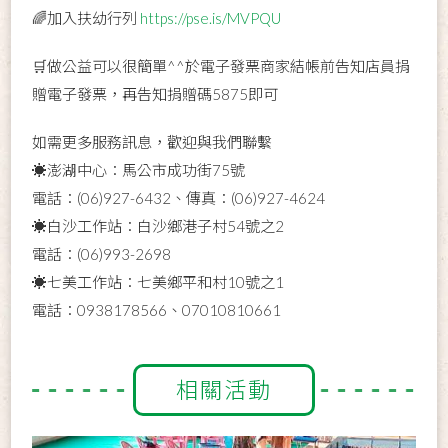
🌈加入扶幼行列
https://pse.is/MVPQU
🛒做公益可以很簡單^^於電子發票商家結帳前告知店員捐
贈電子發票，再告知捐贈碼5875即可
如需更多服務訊息，歡迎與我們聯繫
☀️澎湖中心：馬公市成功街75號
電話：(06)927-6432、傳真：(06)927-4624
☀️白沙工作站：白沙鄉港子村54號之2
電話：(06)993-2698
☀️七美工作站：七美鄉平和村10號之1
電話：0938178566、07010810661
相關活動