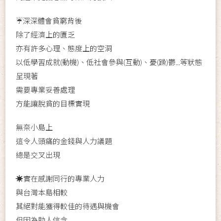
☔️深深體會貧窮背後
除了經濟上的匱乏
亦有許多心理、態度上的空洞
以低學習成就(動機)、低社會參與(互動)、憂(躁)鬱...等狀態
呈現著
需要專業妥善處理
方能讓脫貧的目標實現
無奈小島上
這令人頭痛的金錢與人力議題
總是交叉出現
☀️實在感謝同行的專業人力
與台灣本島相較
其絕對能獲得較佳的待遇與機會
但因為助人信念