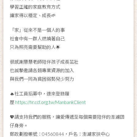
學習正確的家庭教育方式
讓家得以穩定、成長🌱
「家」從來不是一個人的事
社會中有一群人燃燒著自己
只為照亮需要幫助的人🌟
很感謝慧慧老師陪伴孩子成長茁壯
也誠摯邀請各類專業資源的加入
與我們一同為貧困弱勢兒少努力
🔥社工員招募中，速來登錄履
歷
https://hr.ccf.org.tw/ManbankClient
💖請支持我們的服務，讓愛傳遞至每個需要陪伴的澎湖囝
仔身旁。
郵政劃撥帳號：04560844，戶名：澎湖家扶中心