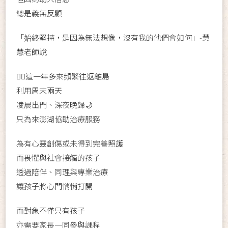
總是義無反顧
「始終堅持，是因為無法想像，沒有我的他們會如何」-慧
慧老師說
🙋‍♀這一年多來頻繁往返離島
利用周末兩天
凌晨出門、深夜晚歸🌙
只為來澎湖協助治療服務
為有心靈創傷或未得到完善照護
而畏懼與社會接觸的孩子
透過陪伴、同理與專業治療
讓孩子將心門悄悄打開
而對象不僅只有孩子
亦需要家長一同參與課程