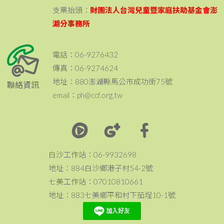
支票抬頭：
財團法人台灣兒童暨家庭扶助基金會澎
湖分事務所
電話：06-9276432
傳真：06-9274624
地址：880澎湖縣馬公市成功街75號
聯絡資訊
email：ph@ccf.org.tw
白沙工作站：06-9932698
地址：884白沙鄉港子村54-2號
七美工作站：07010810661
地址：883七美鄉平和村下茄埕10-1號