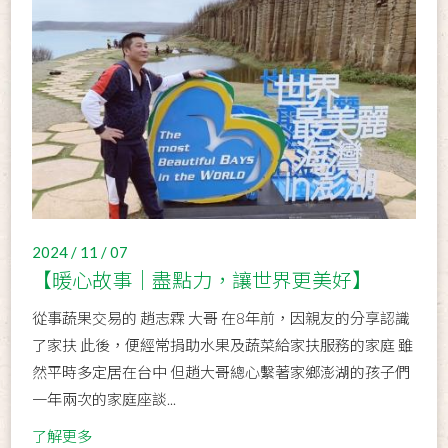
2024 / 11 / 07
【暖心故事│盡點力，讓世界更美好】
從事蔬果交易的 趙志霖 大哥 在8年前，因親友的分享認識
了家扶 此後，便經常捐助水果及蔬菜給家扶服務的家庭 雖
然平時多定居在台中 但趙大哥總心繫著家鄉澎湖的孩子們
一年兩次的家庭座談...
了解更多