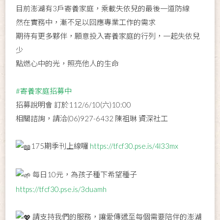
目前澎湖有3戶寄養家庭，乘載失依兒的最後一道防線
然在實務中，漸不足以回應專業工作的需求
期待有更多夥伴，願意投入寄養家庭的行列，一起失依兒
少
點燃心中的光，照亮他人的生命
#寄養家庭招募中
招募說明會 訂於112/6/10(六)10:00
相關諮詢，請洽(06)927-6432 陳祖琳 資深社工
175期季刊上線囉
https://tfcf30.pse.is/4l33mx
每日10元，為孩子種下希望種子
https://tfcf30.pse.is/3duamh
請支持我們的服務，讓愛傳遞至每個需要陪伴的澎湖