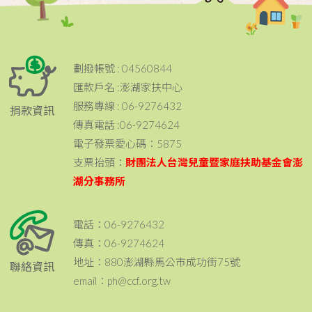
劃撥帳號 : 04560844
匯款戶名 :澎湖家扶中心
服務專線 : 06-9276432
捐款資訊
傳真電話 :06-9274624
電子發票愛心碼：5875
支票抬頭：
財團法人台灣兒童暨家庭扶助基金會澎
湖分事務所
電話：06-9276432
傳真：06-9274624
地址：880澎湖縣馬公市成功街75號
聯絡資訊
email：ph@ccf.org.tw