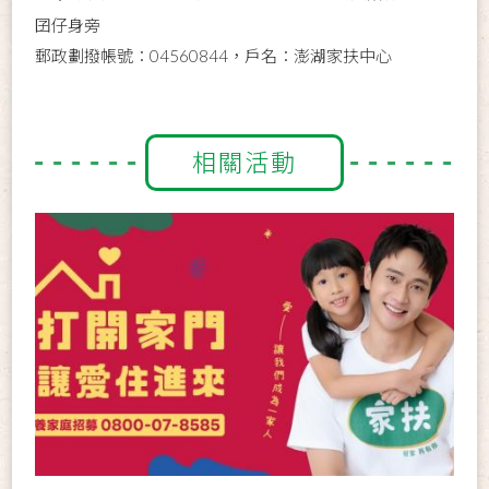
囝仔身旁
郵政劃撥帳號：04560844，戶名：澎湖家扶中心
相關活動