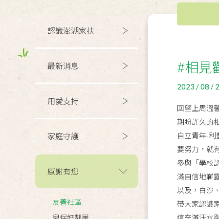
認識澎湖家扶
#相見
最新消息
2023 / 08 / 
用愛支持
回望上周溫馨
期盼許久的
自立青年-
家庭守護
要努力，就
參與「學校
感謝有您
滿自信地嶄
以及，白沙
友善社區
帶大家認識家
兒保好鄰居
這充滿汗水