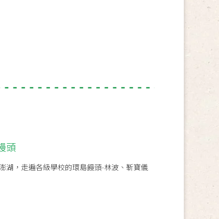
饅頭
澎湖，走遍各級學校的環島饅頭-林波、靳寶儀