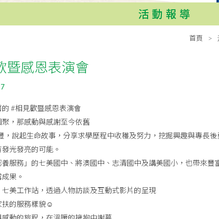
活動報導
首頁
歡暨感恩表演會
27
的 #相見歡暨感恩表演會
相聚，那感動與感謝至今依舊
利豐，說起生命故事，分享求學歷程中收穫及努力，挖掘興趣與專長後
有發光發亮的可能。
認養服務」的七美國中、將澳國中、志清國中及講美國小，也帶來豐
露成果。
、七美工作站，透過人物訪談及互動式影片的呈現
扶的服務樣貌☺️
與感動的旅程，在溫暖的擁抱中謝幕