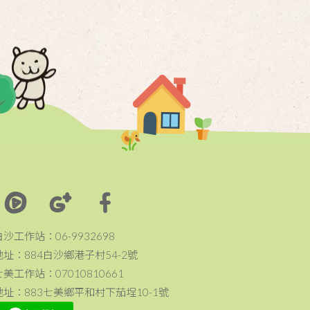
白沙工作站：06-9932698
地址：884白沙鄉港子村54-2號
七美工作站：07010810661
地址：883七美鄉平和村下茄埕10-1號