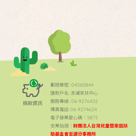
劃撥帳號 : 04560844
匯款戶名 :澎湖家扶中心
服務專線 : 06-9276432
捐款資訊
傳真電話 :06-9274624
電子發票愛心碼：5875
支票抬頭：
財團法人台灣兒童暨家庭扶
助基金會澎湖分事務所