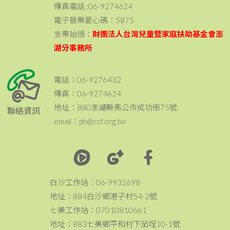
傳真電話 :06-9274624
電子發票愛心碼：5875
支票抬頭：
財團法人台灣兒童暨家庭扶助基金會澎
湖分事務所
電話：06-9276432
傳真：06-9274624
地址：880澎湖縣馬公市成功街75號
聯絡資訊
email：ph@ccf.org.tw
白沙工作站：06-9932698
地址：884白沙鄉港子村54-2號
七美工作站：07010810661
地址：883七美鄉平和村下茄埕10-1號