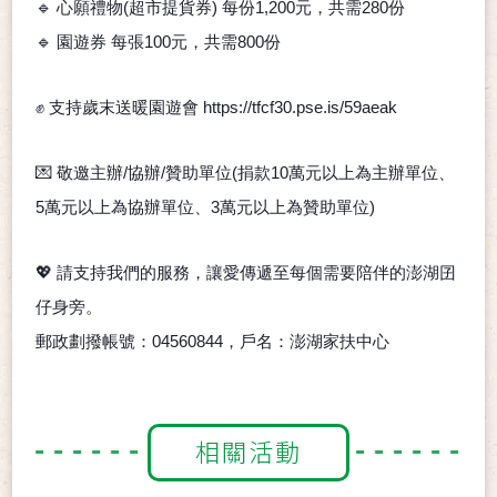
🔹
心願禮物(超市提貨券) 每份1,200元，共需280份
🔹
園遊券 每張100元，共需800份
✊
支持歲末送暖園遊會 https://tfcf30.pse.is/59aeak
💌
敬邀主辦/協辦/贊助單位(捐款10萬元以上為主辦單位、
5萬元以上為協辦單位、3萬元以上為贊助單位)
💖
請支持我們的服務，讓愛傳遞至每個需要陪伴的澎湖囝
仔身旁。
郵政劃撥帳號：04560844，戶名：澎湖家扶中心
相關活動