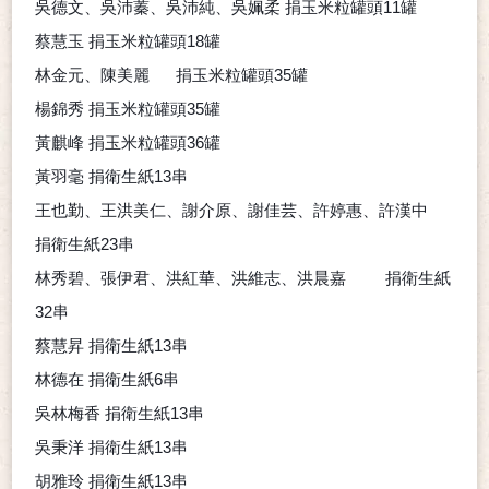
吳德文、吳沛蓁、吳沛純、吳姵柔
捐玉米粒罐頭
11
罐
蔡慧玉
捐玉米粒罐頭
18
罐
林金元、陳美麗
捐玉米粒罐頭
35
罐
楊錦秀
捐玉米粒罐頭
35
罐
黃麒峰
捐玉米粒罐頭
36
罐
黃羽毫
捐衛生紙
13
串
王也勤、王洪美仁、謝介原、謝佳芸、許婷惠、許漢中
捐衛生紙
23
串
林秀碧、張伊君、洪紅華、洪維志、洪晨嘉
捐衛生紙
32
串
蔡慧昇
捐衛生紙
13
串
林德在
捐衛生紙
6
串
吳林梅香
捐衛生紙
13
串
吳秉洋
捐衛生紙
13
串
胡雅玲
捐衛生紙
13
串