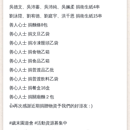
吳德文、吳沛蓁、吳沛純、吳姵柔
捐衛生紙
4
串
劉泳陞、劉宥德、劉庭宇、洪千恩
捐衛生紙
15
串
善人心士
捐麵條
8
包
善心人士
捐文旦乙袋
善心人士
捐冷凍饅頭乙袋
善心人士
捐食物乙箱
善心人士
捐食品乙箱
善心人士
捐普渡品乙批
善心人士
捐普渡飲料乙袋
善心人士
捐餐盒
16
盒
善心人士
捐關廟麵２包
👍️
再次感謝近期捐贈物資予我們的好澎友 : )
#
歲末園遊會 #活動資源募集中