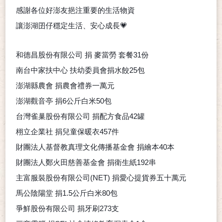
感謝各位好澎友挹注重要的生活物資
讓澎湖囝仔穩定生活、安心成長
💗
和德昌股份有限公司
捐
麥當勞
套餐
31
份
南台中家扶中心
扶幼委員會捐水餃
25
包
澎湖縣農會
捐農會禮券一萬元
澎湖觀音亭
捐
6
公斤白米
50
包
台灣雀巢股份有限公司
捐配方食品
42
罐
栩立企業社
捐兒童保暖衣
457
件
財團法人基督教真理文化傳播基金會
捐繪本
40
本
財團法人鄭火田慈善基金會
捐衛生紙
192
串
主富服裝股份有限公司
(NET)
捐愛心提貨券五十萬元
馬公陰陽堂
捐
1.5
公斤白米
80
包
爭鮮股份有限公司
捐牙刷
273
支