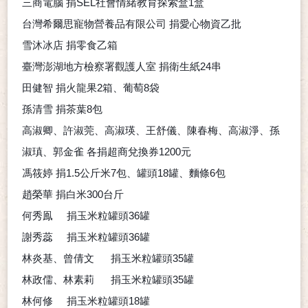
三商電腦
捐
SEL
社會情緒教育探索盒
1
盒
台灣希爾思寵物營養品有限公司
捐愛心物資乙批
雪沐冰店
捐零食乙箱
臺灣澎湖地方檢察署觀護人室
捐衛生紙
24
串
田健智
捐火龍果
2
箱、葡萄
8
袋
孫清雪
捐茶葉
8
包
高淑卿、許淑莞、高淑瑛、王舒儀、陳春梅、高淑淨、孫
淑瑱、郭金雀
各捐超商兌換券
1200
元
馮筱婷
捐
1.5
公斤米
7
包、罐頭
18
罐、麵條
6
包
趙榮華
捐白米
300
台斤
何秀鳯
捐玉米粒罐頭
36
罐
謝秀蕊
捐玉米粒罐頭
36
罐
林炎基、曾倩文
捐玉米粒罐頭
35
罐
林政儒、林素莉
捐玉米粒罐頭
35
罐
林何修
捐玉米粒罐頭
18
罐