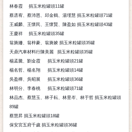
林春霞
捐玉米粒罐頭
11
罐
蔡丞宥、蔡沛恩、邱金鶴、湯墐慧
捐玉米粒罐頭
71
罐
王威麟、王懷民、王懷賢、陳盈如
捐玉米粒罐頭
43
罐
王慶祥
捐玉米粒罐頭
35
罐
翁旖姍、翁梓豪、翁旖婈
捐玉米粒罐頭
35
罐
天鼎汽車材料行陳美麗
捐玉米粒罐頭
35
罐
楊孟騰、劉金霞
捐玉米粒罐頭
21
罐
楊名哲、楊名翔
捐玉米粒罐頭
14
罐
吳盈樺、吳昭展
捐玉米粒罐頭
36
罐
林明分、李春桃
捐玉米粒罐頭
71
罐
林品杰、蔡慧玉、林子耘、林昱岑、林于哲
捐玉米粒罐頭
89
罐
蔡慧昇
捐玉米粒罐頭
18
罐
保安宮五府千歲
捐玉米粒罐頭
36
罐