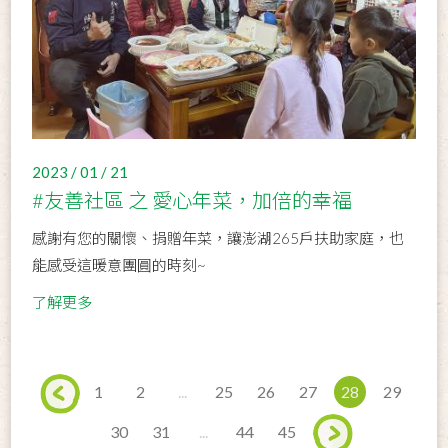
2023 / 01 / 21
#友善社區 之 愛心年菜，加倍的幸福
感謝有您的關懷、捐贈年菜，讓澎湖265戶扶助家庭，也
能感受這暖意團圓的時刻~
了解更多
1
2
...
25
26
27
28
29
30
31
...
44
45