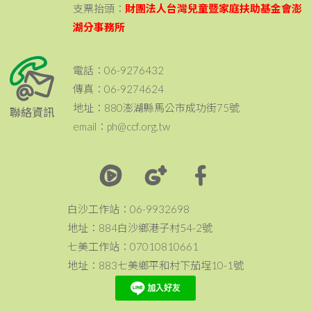
支票抬頭：
財團法人台灣兒童暨家庭扶助基金會澎
湖分事務所
電話：06-9276432
傳真：06-9274624
地址：880澎湖縣馬公市成功街75號
聯絡資訊
email：ph@ccf.org.tw
白沙工作站：06-9932698
地址：884白沙鄉港子村54-2號
七美工作站：07010810661
地址：883七美鄉平和村下茄埕10-1號