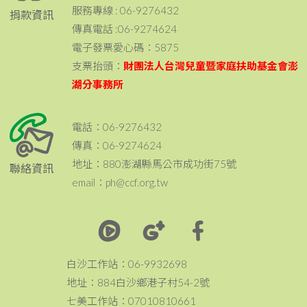
服務專線 : 06-9276432
捐款資訊
傳真電話 :06-9274624
電子發票愛心碼：5875
支票抬頭：
財團法人台灣兒童暨家庭扶助基金會澎
湖分事務所
電話：06-9276432
傳真：06-9274624
地址：880澎湖縣馬公市成功街75號
聯絡資訊
email：ph@ccf.org.tw
白沙工作站：06-9932698
地址：884白沙鄉港子村54-2號
七美工作站：07010810661