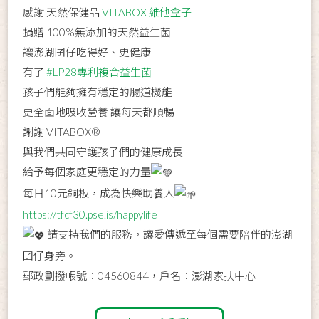
感謝 天然保健品
VITABOX 維他盒子
捐贈 100%無添加的天然益生菌
讓澎湖囝仔吃得好、更健康
有了
#LP28專利複合益生菌
孩子們能夠擁有穩定的腸道機能
更全面地吸收營養 讓每天都順暢
謝謝 VITABOX®
與我們共同守護孩子們的健康成長
給予每個家庭更穩定的力量
每日10元銅板，成為快樂助養人
https://tfcf30.pse.is/happylife
請支持我們的服務，讓愛傳遞至每個需要陪伴的澎湖
囝仔身旁。
郵政劃撥帳號：04560844，戶名：澎湖家扶中心