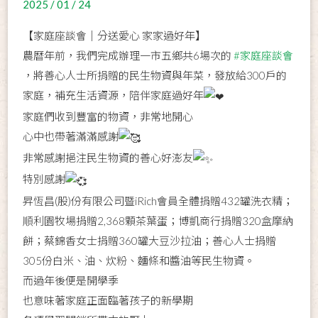
2025 / 01 / 24
【家庭座談會│分送愛心 家家過好年】
農曆年前，我們完成辦理一市五鄉共6場次的
#家庭座談會
，將善心人士所捐贈的民生物資與年菜，發放給300戶的
家庭，補充生活資源，陪伴家庭過好年
家庭們收到豐富的物資，非常地開心
心中也帶著滿滿感謝
非常感謝挹注民生物資的善心好澎友
特別感謝
昇恆昌(股)份有限公司暨iRich會員全體捐贈432罐洗衣精；
順利園牧場捐贈2,368顆茶葉蛋；博凱商行捐贈320盒摩納
餅；蔡錦香女士捐贈360罐大豆沙拉油；善心人士捐贈
305份白米、油、炊粉、麵條和醬油等民生物資。
而過年後便是開學季
也意味著家庭正面臨著孩子的新學期