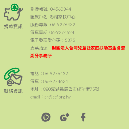
劃撥帳號 : 04560844
匯款戶名 :澎湖家扶中心
服務專線 : 06-9276432
捐款資訊
傳真電話 :06-9274624
電子發票愛心碼：5875
支票抬頭：
財團法人台灣兒童暨家庭扶助基金會澎
湖分事務所
電話：06-9276432
傳真：06-9274624
地址：880澎湖縣馬公市成功街75號
聯絡資訊
email：ph@ccf.org.tw