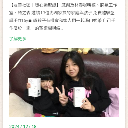
【友善社區│暖心過聖誕】 感謝及林春咖啡館、莳氛工作
室、綺之森 邀請13位澎湖家扶的家庭與孩子 免費體驗聖
誕手作Diy🎄 讓孩子有機會和家人們一起喝口奶茶 自己手
作屬於「家」的聖誕樹與編...
了解更多
2024 / 12 / 18