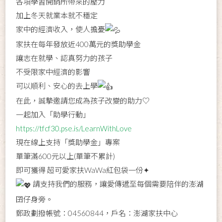
各項學習開銷所帶來的壓力
加上冬天就業本就不穩定
家中的經濟收入，使人擔憂
家扶在每年發放近400萬元的獎助學金
讓志在就學、認真努力的孩子
不受限家中經濟的影響
可以順利、安心的去上學
在此，誠摯邀請您成為孩子改變的助力♡
一起加入「助學行動」
https://tfcf30.pse.is/LearnWithLove
現在線上支持「獎助學金」專案
單筆滿600元以上(單筆不累計)
即可獲得 超可愛家扶WaWa紅包袋一份✦
請支持我們的服務，讓愛傳遞至每個需要陪伴的澎湖
囝仔身旁。
郵政劃撥帳號：04560844，戶名：澎湖家扶中心