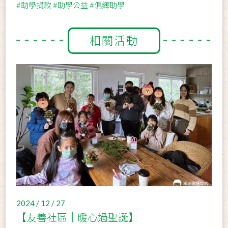
#助學捐款
#助學公益
#偏鄉助學
相關活動
2024 / 12 / 27
【友善社區│暖心過聖誕】